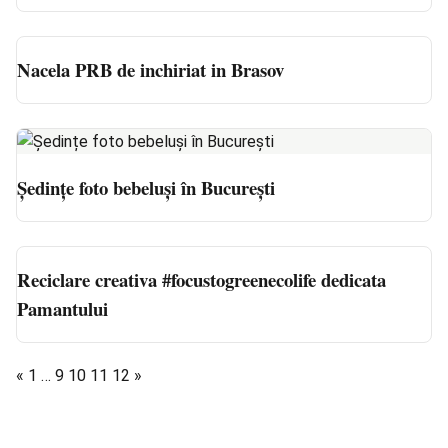
Nacela PRB de inchiriat in Brasov
Ședințe foto bebeluși în București
Reciclare creativa #focustogreenecolife dedicata
Pamantului
«
1
…
9
10
11
12
»