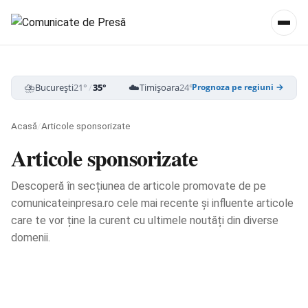
⛈️
☁️
⛈️
București
21°
/
35°
Timișoara
24°
/
39°
Cluj-Napoca
19
Prognoza pe regiuni →
Acasă
/
Articole sponsorizate
Articole sponsorizate
Descoperă în secțiunea de articole promovate de pe
comunicateinpresa.ro cele mai recente și influente articole
care te vor ține la curent cu ultimele noutăți din diverse
domenii.