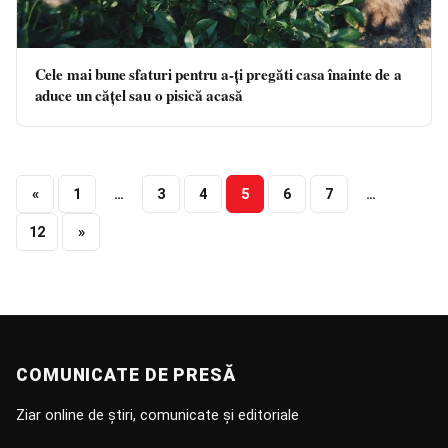
Cele mai bune sfaturi pentru a-ți pregăti casa înainte de a
aduce un cățel sau o pisică acasă
«
1
…
3
4
5
6
7
…
12
»
COMUNICATE DE PRESĂ
Ziar online de știri, comunicate și editoriale