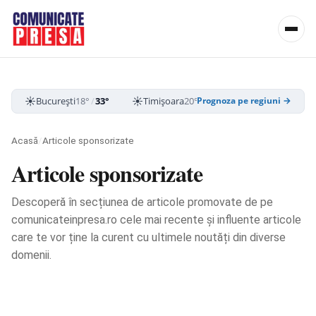
☀️
☀️
☀️
București
18°
/
33°
Timișoara
20°
/
35°
Cluj-Napoca
15
Prognoza pe regiuni →
Acasă
/
Articole sponsorizate
Articole sponsorizate
Descoperă în secțiunea de articole promovate de pe
comunicateinpresa.ro cele mai recente și influente articole
care te vor ține la curent cu ultimele noutăți din diverse
domenii.