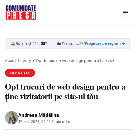
⛈️
☁️
☁️
București
21°
/
35°
Timișoara
23°
/
38°
Cluj-Napoca
19
Prognoza pe regiuni →
Acasă
/
Lifestyle
/
Opt trucuri de web design pentru a ține vizitatorii pe site-ul tău
LIFESTYLE
Opt trucuri de web design pentru a
ține vizitatorii pe site-ul tău
Andreea Mădălina
17 iulie 2023, 09:22
·
3 min citire