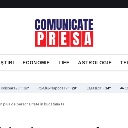
ŞTIRI
ECONOMIE
LIFE
ASTROLOGIE
TE
⛈️
⛈️
☁️
Timișoara
23°
/
38°
Cluj-Napoca
19°
/
29°
Iași
20°
/
34°
C
un plus de personalitate în bucătăria ta