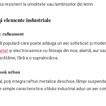
lui rezistent la umiditate sau lambriurilor din lemn.
și elemente industriale
de rafinament
 populară care poate adăuga un aer sofisticat și modern
minat
și electrocasnice cu finisaje din inox, alamă, aur sa
cătăriei, fără a o supraîncărca.
 look urban
al, poți integra rafturi metalice deschise, lămpi suspend
iile simple caracteristice stilului industrial aduc un aer 