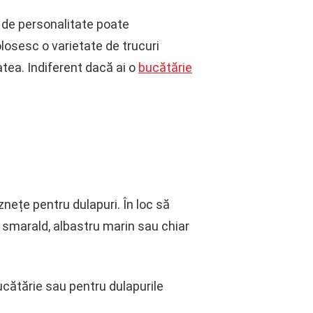
p de personalitate poate
olosesc o varietate de trucuri
atea. Indiferent dacă ai o
bucătărie
znețe pentru dulapuri. În loc să
e smarald, albastru marin sau chiar
ucătărie sau pentru dulapurile