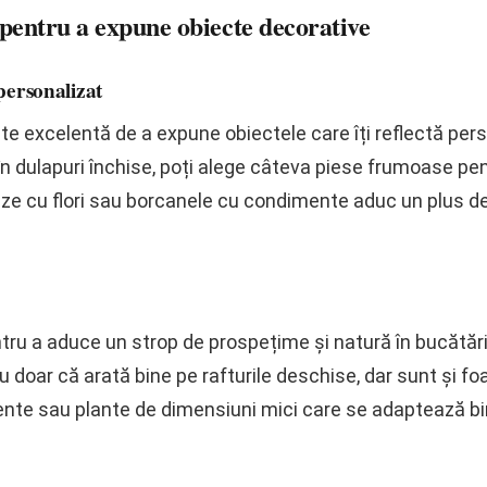
e pentru a expune obiecte decorative
personalizat
te excelentă de a expune obiectele care îți reflectă pers
în dulapuri închise, poți alege câteva piese frumoase pent
aze cu flori sau borcanele cu condimente aduc un plus de
entru a aduce un strop de prospețime și natură în bucătă
doar că arată bine pe rafturile deschise, dar sunt și foa
te sau plante de dimensiuni mici care se adaptează bine