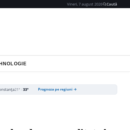
Vineri, 7 august 2026
Caută
HNOLOGIE
onstanța
21°
/
33°
Prognoza pe regiuni →