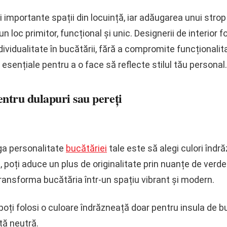
i importante spații din locuință, iar adăugarea unui stro
 loc primitor, funcțional și unic. Designerii de interior f
ndividualitate în bucătării, fără a compromite funcționalit
esențiale pentru a o face să reflecte stilul tău personal.
entru dulapuri sau pereți
ga personalitate
bucătăriei
tale este să alegi culori îndră
, poți aduce un plus de originalitate prin nuanțe de verd
ransforma bucătăria într-un spațiu vibrant și modern.
poți folosi o culoare îndrăzneață doar pentru insula de b
etă neutră.