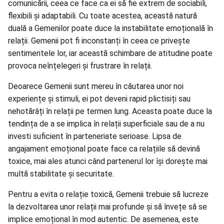
comunicării, ceea ce face ca ei să fie extrem de sociabili,
flexibili și adaptabili. Cu toate acestea, această natură
duală a Gemenilor poate duce la instabilitate emoțională în
relații. Gemenii pot fi inconstanți în ceea ce privește
sentimentele lor, iar această schimbare de atitudine poate
provoca neînțelegeri și frustrare în relații.
Deoarece Gemenii sunt mereu în căutarea unor noi
experiențe și stimuli, ei pot deveni rapid plictisiți sau
nehotărâți în relații pe termen lung. Aceasta poate duce la
tendința de a se implica în relații superficiale sau de a nu
investi suficient în parteneriate serioase. Lipsa de
angajament emoțional poate face ca relațiile să devină
toxice, mai ales atunci când partenerul lor își dorește mai
multă stabilitate și securitate.
Pentru a evita o relație toxică, Gemenii trebuie să lucreze
la dezvoltarea unor relații mai profunde și să învețe să se
implice emoțional în mod autentic. De asemenea, este