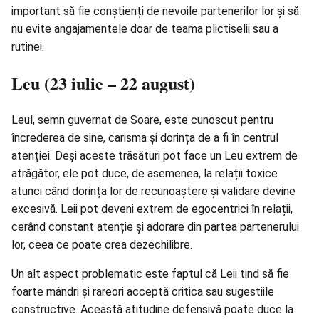
important să fie conștienți de nevoile partenerilor lor și să
nu evite angajamentele doar de teama plictiselii sau a
rutinei.
Leu (23 iulie – 22 august)
Leul, semn guvernat de Soare, este cunoscut pentru
încrederea de sine, carisma și dorința de a fi în centrul
atenției. Deși aceste trăsături pot face un Leu extrem de
atrăgător, ele pot duce, de asemenea, la relații toxice
atunci când dorința lor de recunoaștere și validare devine
excesivă. Leii pot deveni extrem de egocentrici în relații,
cerând constant atenție și adorare din partea partenerului
lor, ceea ce poate crea dezechilibre.
Un alt aspect problematic este faptul că Leii tind să fie
foarte mândri și rareori acceptă critica sau sugestiile
constructive. Această atitudine defensivă poate duce la