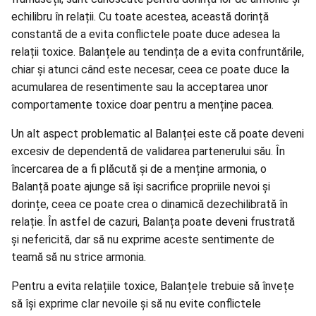
echilibru în relații. Cu toate acestea, această dorință
constantă de a evita conflictele poate duce adesea la
relații toxice. Balanțele au tendința de a evita confruntările,
chiar și atunci când este necesar, ceea ce poate duce la
acumularea de resentimente sau la acceptarea unor
comportamente toxice doar pentru a menține pacea.
Un alt aspect problematic al Balanței este că poate deveni
excesiv de dependentă de validarea partenerului său. În
încercarea de a fi plăcută și de a menține armonia, o
Balanță poate ajunge să își sacrifice propriile nevoi și
dorințe, ceea ce poate crea o dinamică dezechilibrată în
relație. În astfel de cazuri, Balanța poate deveni frustrată
și nefericită, dar să nu exprime aceste sentimente de
teamă să nu strice armonia.
Pentru a evita relațiile toxice, Balanțele trebuie să învețe
să își exprime clar nevoile și să nu evite conflictele