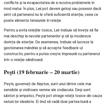
conflicte și la incapacitatea de a rezolva problemele în
mod matur. În plus, Leii pot deveni geloși sau posesivi dacă
simt că partenerul nu le oferă suficientă atenție, ceea ce
poate alimenta tensiunile în relație.
Pentru a evita relațiile toxice, Leii trebuie să învețe să fie
mai deschiși la nevoile partenerilor și să își modereze
dorința de atenție. De asemenea, trebuie să lucreze la
gestionarea mândriei și să accepte feedback-ul
constructiv, pentru a putea crește împreună cu partenerul
într-o relație sănătoasă.
Pești (19 februarie – 20 martie)
Peștii, guvernați de Neptun, sunt unul dintre cele mai
sensibile și visătoare semne ale zodiacului. Deși sunt
iubitori și empatici, Peștii pot atrage relații toxice din cauza
naturii lor idealiste. Ei tind să vadă doar partea bună a