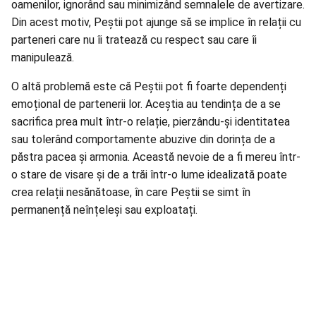
oamenilor, ignorând sau minimizând semnalele de avertizare.
Din acest motiv, Peștii pot ajunge să se implice în relații cu
parteneri care nu îi tratează cu respect sau care îi
manipulează.
O altă problemă este că Peștii pot fi foarte dependenți
emoțional de partenerii lor. Aceștia au tendința de a se
sacrifica prea mult într-o relație, pierzându-și identitatea
sau tolerând comportamente abuzive din dorința de a
păstra pacea și armonia. Această nevoie de a fi mereu într-
o stare de visare și de a trăi într-o lume idealizată poate
crea relații nesănătoase, în care Peștii se simt în
permanență neînțeleși sau exploatați.