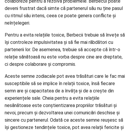
colaboreze pentru a rezolva problemele. Berbecul poate
deveni frustrat dacă simte că partenerul său nu ține pasul
cu ritmul său intens, ceea ce poate genera conflicte și
neînțelegeri.
Pentru a evita relațiile toxice, Berbecii trebuie să învețe să
își controleze impulsivitatea și să fie mai răbdători cu
partenerii lor. De asemenea, trebuie să accepte că într-o
relație sănătoasă nu este vorba despre cine are dreptate,
ci despre colaborare și compromis.
Aceste semne zodiacale pot avea trăsături care le fac mai
susceptibile să se implice în relații toxice, însă fiecare
semn are și capacitatea de a învăța și de a crește din
experiențele sale. Cheia pentru a evita relațiile
nesănătoase este conștientizarea propriilor trăsături și
nevoi, precum și dezvoltarea unei comunicări deschise și
sincere cu partenerul. Odată ce aceste semne reușesc să
își gestioneze tendințele toxice, pot avea relații fericite și