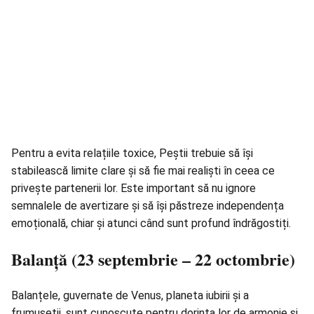
Pentru a evita relațiile toxice, Peștii trebuie să își
stabilească limite clare și să fie mai realiști în ceea ce
privește partenerii lor. Este important să nu ignore
semnalele de avertizare și să își păstreze independența
emoțională, chiar și atunci când sunt profund îndrăgostiți.
Balanță (23 septembrie – 22 octombrie)
Balanțele, guvernate de Venus, planeta iubirii și a
frumuseții, sunt cunoscute pentru dorința lor de armonie și