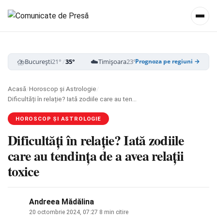
⛈️
☁️
⛈️
București
21°
/
35°
Timișoara
23°
/
38°
Cluj-Napoca
19
Prognoza pe regiuni →
Acasă
/
Horoscop și Astrologie
/
Dificultăți în relație? Iată zodiile care au tendința de a avea relații toxice
HOROSCOP ȘI ASTROLOGIE
Dificultăți în relație? Iată zodiile
care au tendința de a avea relații
toxice
Andreea Mădălina
20 octombrie 2024, 07:27
·
8 min citire