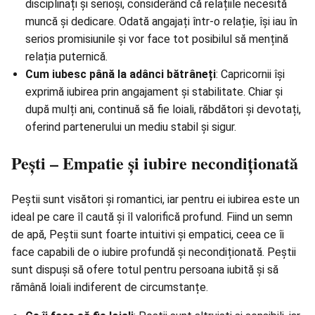
disciplinați și serioși, considerând că relațiile necesită
muncă și dedicare. Odată angajați într-o relație, își iau în
serios promisiunile și vor face tot posibilul să mențină
relația puternică.
Cum iubesc până la adânci bătrâneți
: Capricornii își
exprimă iubirea prin angajament și stabilitate. Chiar și
după mulți ani, continuă să fie loiali, răbdători și devotați,
oferind partenerului un mediu stabil și sigur.
Pești – Empatie și iubire necondiționată
Peștii sunt visători și romantici, iar pentru ei iubirea este un
ideal pe care îl caută și îl valorifică profund. Fiind un semn
de apă, Peștii sunt foarte intuitivi și empatici, ceea ce îi
face capabili de o iubire profundă și necondiționată. Peștii
sunt dispuși să ofere totul pentru persoana iubită și să
rămână loiali indiferent de circumstanțe.