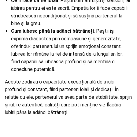
Ce îi face să fie loiali
: Peștii sunt altruiști și sensibili, iar
iubirea pentru ei este sacră. Empatia lor îi face capabili
să iubească necondiționat și să susțină partenerul la
bine și la greu.
Cum iubesc până la adânci bătrâneți
: Peștii își
exprimă dragostea prin compasiune și generozitate,
oferindu-i partenerului un sprijin emoțional constant.
Iubirea lor rămâne la fel de intensă de-a lungul anilor,
fiind capabili să iubească profund și să mențină o
conexiune puternică.
Aceste zodii au o capacitate excepțională de a iubi
profund și constant, fiind parteneri loiali și dedicați. În
relație cu ele, partenerul va avea parte de stabilitate, sprijin
și iubire autentică, calități care pot menține vie flacăra
iubirii până la adânci bătrâneți.