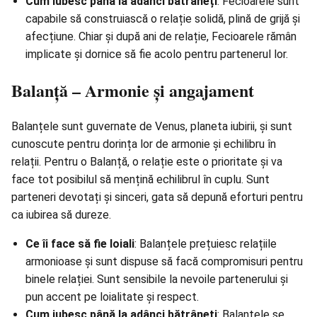
Cum iubesc până la adânci bătrâneți
: Fecioarele sunt
capabile să construiască o relație solidă, plină de grijă și
afecțiune. Chiar și după ani de relație, Fecioarele rămân
implicate și dornice să fie acolo pentru partenerul lor.
Balanță – Armonie și angajament
Balanțele sunt guvernate de Venus, planeta iubirii, și sunt
cunoscute pentru dorința lor de armonie și echilibru în
relații. Pentru o Balanță, o relație este o prioritate și va
face tot posibilul să mențină echilibrul în cuplu. Sunt
parteneri devotați și sinceri, gata să depună eforturi pentru
ca iubirea să dureze.
Ce îi face să fie loiali
: Balanțele prețuiesc relațiile
armonioase și sunt dispuse să facă compromisuri pentru
binele relației. Sunt sensibile la nevoile partenerului și
pun accent pe loialitate și respect.
Cum iubesc până la adânci bătrâneți
: Balanțele se