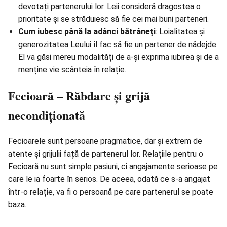
devotați partenerului lor. Leii consideră dragostea o
prioritate și se străduiesc să fie cei mai buni parteneri.
Cum iubesc până la adânci bătrâneți
: Loialitatea și
generozitatea Leului îl fac să fie un partener de nădejde.
El va găsi mereu modalități de a-și exprima iubirea și de a
menține vie scânteia în relație.
Fecioară – Răbdare și grijă
necondiționată
Fecioarele sunt persoane pragmatice, dar și extrem de
atente și grijulii față de partenerul lor. Relațiile pentru o
Fecioară nu sunt simple pasiuni, ci angajamente serioase pe
care le ia foarte în serios. De aceea, odată ce s-a angajat
într-o relație, va fi o persoană pe care partenerul se poate
baza.