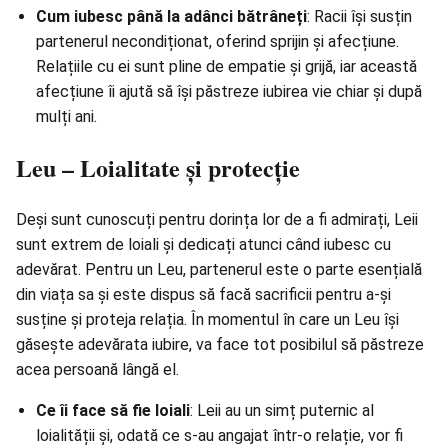
Cum iubesc până la adânci bătrâneți
: Racii își susțin
partenerul necondiționat, oferind sprijin și afecțiune.
Relațiile cu ei sunt pline de empatie și grijă, iar această
afecțiune îi ajută să își păstreze iubirea vie chiar și după
mulți ani.
Leu – Loialitate și protecție
Deși sunt cunoscuți pentru dorința lor de a fi admirați, Leii
sunt extrem de loiali și dedicați atunci când iubesc cu
adevărat. Pentru un Leu, partenerul este o parte esențială
din viața sa și este dispus să facă sacrificii pentru a-și
susține și proteja relația. În momentul în care un Leu își
găsește adevărata iubire, va face tot posibilul să păstreze
acea persoană lângă el.
Ce îi face să fie loiali
: Leii au un simț puternic al
loialității și, odată ce s-au angajat într-o relație, vor fi