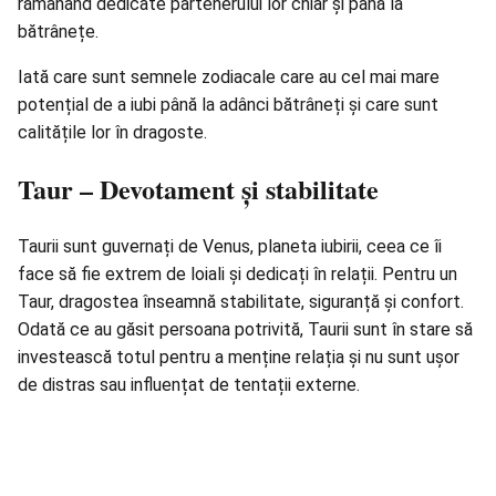
rămânând dedicate partenerului lor chiar și până la
bătrânețe.
Iată care sunt semnele zodiacale care au cel mai mare
potențial de a iubi până la adânci bătrâneți și care sunt
calitățile lor în dragoste.
Taur – Devotament și stabilitate
Taurii sunt guvernați de Venus, planeta iubirii, ceea ce îi
face să fie extrem de loiali și dedicați în relații. Pentru un
Taur, dragostea înseamnă stabilitate, siguranță și confort.
Odată ce au găsit persoana potrivită, Taurii sunt în stare să
investească totul pentru a menține relația și nu sunt ușor
de distras sau influențat de tentații externe.