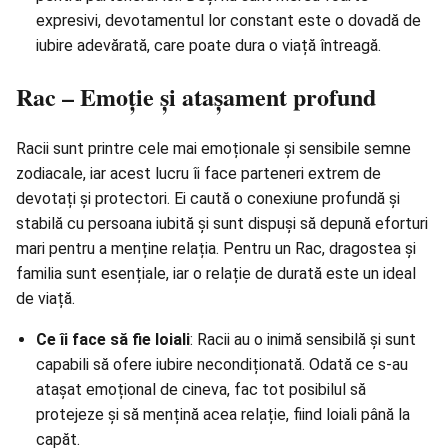
expresivi, devotamentul lor constant este o dovadă de
iubire adevărată, care poate dura o viață întreagă.
Rac – Emoție și atașament profund
Racii sunt printre cele mai emoționale și sensibile semne
zodiacale, iar acest lucru îi face parteneri extrem de
devotați și protectori. Ei caută o conexiune profundă și
stabilă cu persoana iubită și sunt dispuși să depună eforturi
mari pentru a menține relația. Pentru un Rac, dragostea și
familia sunt esențiale, iar o
relație
de durată este un ideal
de viață.
Ce îi face să fie loiali
: Racii au o inimă sensibilă și sunt
capabili să ofere iubire necondiționată. Odată ce s-au
atașat emoțional de cineva, fac tot posibilul să
protejeze și să mențină acea relație, fiind loiali până la
capăt.