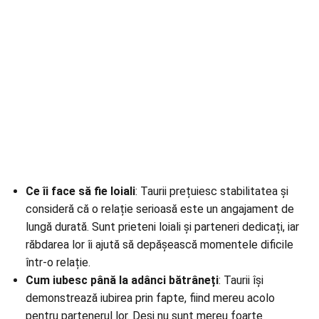
Ce îi face să fie loiali
: Taurii prețuiesc stabilitatea și
consideră că o relație serioasă este un angajament de
lungă durată
. Sunt prieteni loiali și parteneri dedicați, iar
răbdarea lor îi ajută să depășească momentele dificile
într-o relație.
Cum iubesc până la adânci bătrâneți
: Taurii își
demonstrează iubirea prin fapte, fiind mereu acolo
pentru partenerul lor. Deși nu sunt mereu foarte