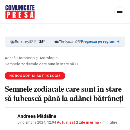
⛈️
☁️
⛈️
București
21°
/
38°
Timișoara
25°
/
39°
Cluj-Napoca
18
Prognoza pe regiuni →
Acasă
/
Horoscop și Astrologie
/
Semnele zodiacale care sunt în stare să iubească până la adânci bătrâneți
HOROSCOP ȘI ASTROLOGIE
Semnele zodiacale care sunt în stare
să iubească până la adânci bătrâneți
Andreea Mădălina
5 noiembrie 2024, 12:04
·
Actualizat
2 zile în urmă
·
7 min citire