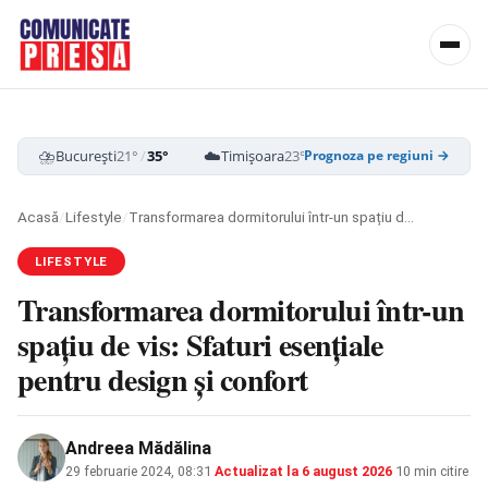
⛈️
☁️
☁️
București
21°
/
35°
Timișoara
23°
/
35°
Cluj-Napoca
19
Prognoza pe regiuni →
Acasă
/
Lifestyle
/
Transformarea dormitorului într-un spațiu de vis: Sfaturi esențiale pentru design și confort
LIFESTYLE
Transformarea dormitorului într-un
spațiu de vis: Sfaturi esențiale
pentru design și confort
Andreea Mădălina
29 februarie 2024, 08:31
·
Actualizat la
6 august 2026
·
10 min citire