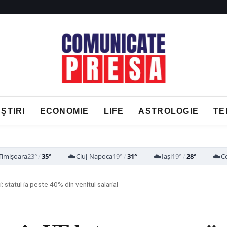
ŞTIRI
ECONOMIE
LIFE
ASTROLOGIE
TE
☁️
☁️
☁️
Timișoara
23°
/
35°
Cluj-Napoca
19°
/
31°
Iași
19°
/
28°
C
 statul ia peste 40% din venitul salarial