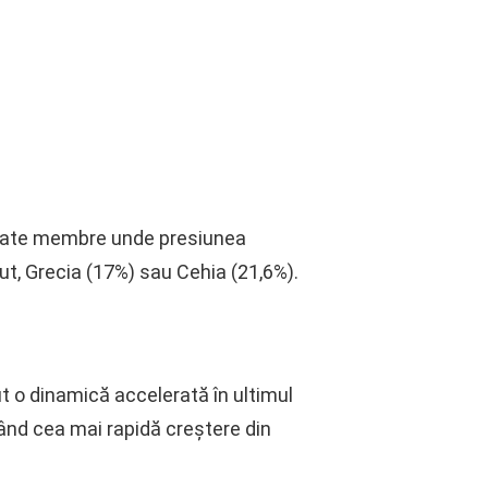
state membre unde presiunea
ut, Grecia (17%) sau Cehia (21,6%).
ut o dinamică accelerată în ultimul
trând cea mai rapidă creștere din