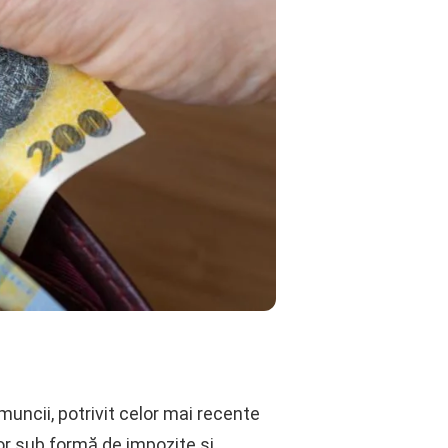
uncii, potrivit celor mai recente
or sub formă de impozite și