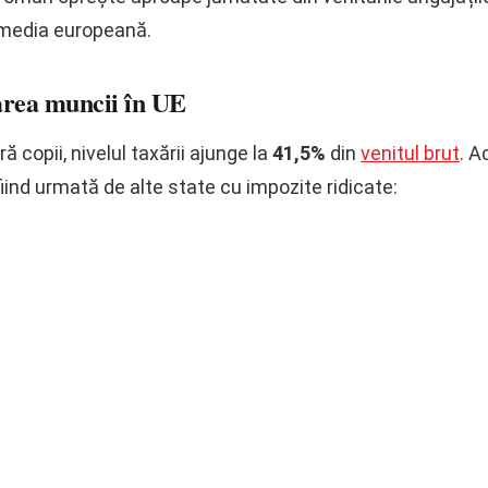
v media europeană.
area muncii în UE
 copii, nivelul taxării ajunge la
41,5%
din
venitul brut
. A
iind urmată de alte state cu impozite ridicate: