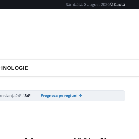
Sâmbătă, 8 august 2026
Caută
HNOLOGIE
onstanța
24°
/
34°
Prognoza pe regiuni →