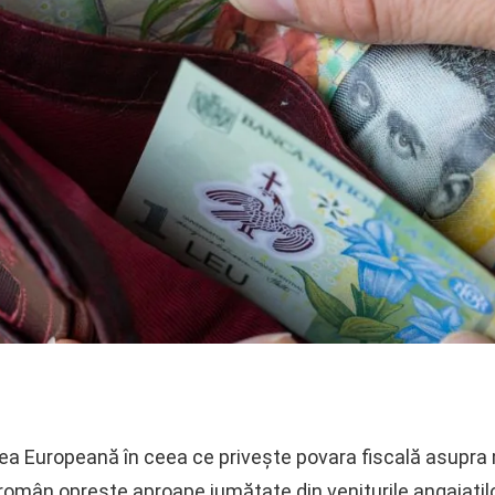
ea Europeană în ceea ce privește povara fiscală asupra m
 român oprește aproape jumătate din veniturile angajațil