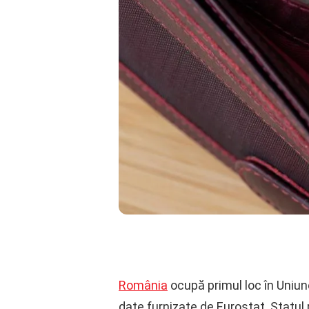
România
ocupă primul loc în Uniun
date furnizate de Eurostat. Statul