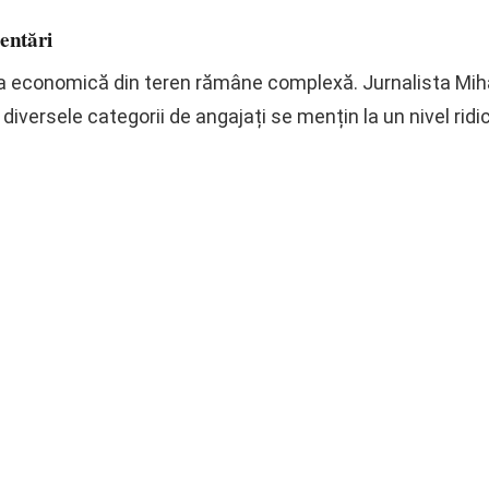
mentări
tea economică din teren rămâne complexă. Jurnalista Miha
diversele categorii de angajați se mențin la un nivel ridi