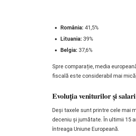
România:
41,5%
Lituania:
39%
Belgia:
37,6%
Spre comparație, media europeană 
fiscală este considerabil mai mică,
Evoluția veniturilor și sala
Deși taxele sunt printre cele mai m
deceniu și jumătate. În ultimii 15 a
întreaga Uniune Europeană.