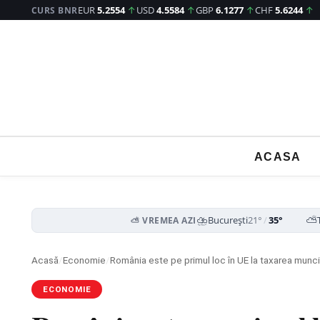
EUR
5.2554
↑
USD
4.5584
↑
GBP
6.1277
↑
CHF
5.6244
↑
CURS BNR
ACASA
⛈️
⛅
București
21°
/
35°
⛅ VREMEA AZI
Acasă
/
Economie
/
România este pe primul loc în UE la taxarea muncii:
ECONOMIE