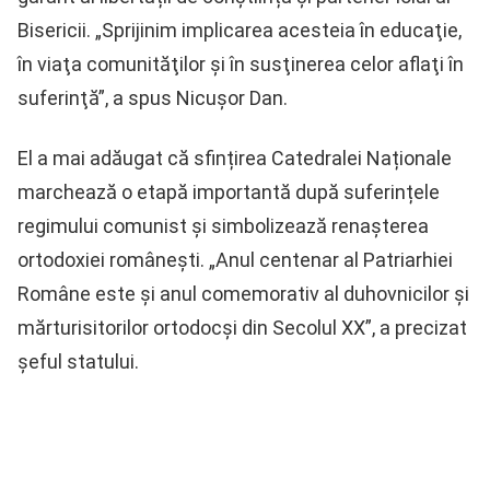
Bisericii. „Sprijinim implicarea acesteia în educaţie,
în viaţa comunităţilor şi în susţinerea celor aflaţi în
suferinţă”, a spus Nicușor Dan.
El a mai adăugat că sfințirea Catedralei Naționale
marchează o etapă importantă după suferințele
regimului comunist și simbolizează renașterea
ortodoxiei românești. „Anul centenar al Patriarhiei
Române este şi anul comemorativ al duhovnicilor şi
mărturisitorilor ortodocşi din Secolul XX”, a precizat
șeful statului.