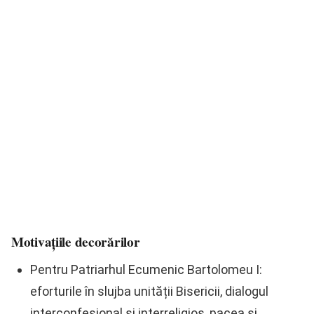
Motivațiile decorărilor
Pentru Patriarhul Ecumenic Bartolomeu I:
eforturile în slujba unității Bisericii, dialogul
interconfesional și interreligios, pacea și