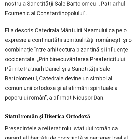
nostru a Sanctităţii Sale Bartolomeu I, Patriarhul
Ecumenic al Constantinopolului”.
El a descris Catedrala Mântuirii Neamului ca pe o
expresie a continuității spiritualității românești și o
combinație între arhitectura bizantină și influențe
occidentale. „Prin binecuvântarea Preafericitului
Părinte Patriarh Daniel şi a Sanctităţii Sale
Bartolomeu I, Catedrala devine un simbol al
comuniunii ortodoxe şi al afirmării spirituale a
poporului român”, a afirmat Nicușor Dan.
Statul român și Biserica Ortodoxă
Președintele a reiterat rolul statului român ca
garant al libertății de conștiință și partener loial al