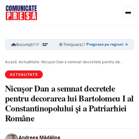
🌧️
☀️
☁️
București
19°
/
32°
Timișoara
21°
/
33°
Cluj-Napoca
16
Prognoza pe regiuni →
Acasă
/
Actualitate
/
Nicușor Dan a semnat decretele pentru decorarea lui Bartolomeu I al Constantinopolului și a Patriarhiei Române
ACTUALITATE
Nicușor Dan a semnat decretele
pentru decorarea lui Bartolomeu I al
Constantinopolului și a Patriarhiei
Române
Andreea Mădălina