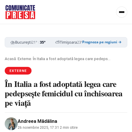
⛈️
⛅
☁️
București
21°
/
35°
Timișoara
23°
/
37°
Cluj-Napoca
19
Prognoza pe regiuni →
Acasă
/
Externe
/
În Italia a fost adoptată legea care pedepsește femicidul cu închisoarea pe viaţă
EXTERNE
În Italia a fost adoptată legea care
pedepsește femicidul cu închisoarea
pe viaţă
Andreea Mădălina
26 noiembrie 2025, 17:31
·
2 min citire