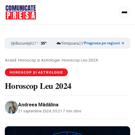
⛈️
☁️
☁️
București
21°
/
35°
Timișoara
23°
/
35°
Cluj-Napoca
19
Prognoza pe regiuni →
Acasă
/
Horoscop și Astrologie
/
Horoscop Leu 2024
HOROSCOP ȘI ASTROLOGIE
Horoscop Leu 2024
Andreea Mădălina
21 septembrie 2024, 05:21
·
7 min citire