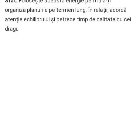
Sfat:
Folosește această energie pentru a-ți
organiza planurile pe termen lung. În relații, acordă
atenție echilibrului și petrece timp de calitate cu cei
dragi.