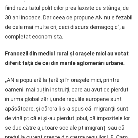
fiind rezultatul politicilor prea laxiste de stânga, de
30 ani încoace. Dar ceea ce propune AN nu e fezabil
de cele mai multe ori, deci discurs demagogic”, a
completat economista.
Francezii din mediul rural și orașele mici au votat
diferit față de cei din marile aglomerări urbane.
„AN e populară la țară și în orașele mici, printre
oamenii mai puțin instruiți, care au avut de pierdut
în urma globalizării, unde regulile europene sunt
apăsătoare, și cărora li s-a spus că imigranții sunt
de vină pt că ei și-au pierdut jobul, că impozitele lor
se duc către ajutoare sociale pt imigranți sau că
prețul la curent crește din cauza regulilor UE. Cam