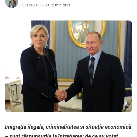
3 iulie 2024, 16:03
·
12 min citire
Imigrația ilegală, criminalitatea și situația economică
– sunt răspunsurile la întrebarea: de ce au votat