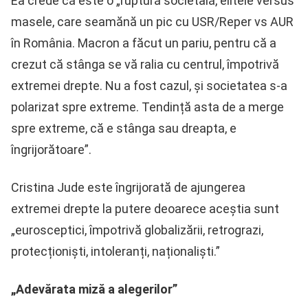
Ea crede că este o „ruptură societală, elitele versus
masele, care seamănă un pic cu USR/Reper vs AUR
în România. Macron a făcut un pariu, pentru că a
crezut că stânga se vă ralia cu centrul, împotrivă
extremei drepte. Nu a fost cazul, și societatea s-a
polarizat spre extreme. Tendință asta de a merge
spre extreme, că e stânga sau dreapta, e
îngrijorătoare”.
Cristina Jude este îngrijorată de ajungerea
extremei drepte la putere deoarece aceștia sunt
„eurosceptici, împotrivă globalizării, retrograzi,
protecționiști, intoleranți, naționaliști.”
„Adevărata miză a alegerilor”