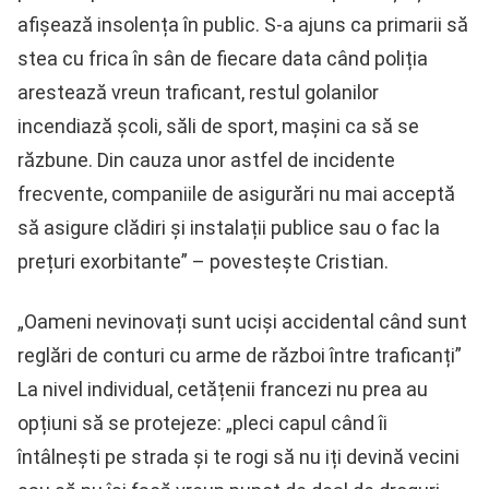
afișează insolența în public. S-a ajuns ca primarii să
stea cu frica în sân de fiecare data când poliția
arestează vreun traficant, restul golanilor
incendiază școli, săli de sport, mașini ca să se
răzbune. Din cauza unor astfel de incidente
frecvente, companiile de asigurări nu mai acceptă
să asigure clădiri și instalații publice sau o fac la
prețuri exorbitante” – povestește Cristian.
„Oameni nevinovați sunt uciși accidental când sunt
reglări de conturi cu arme de război între traficanți”
La nivel individual, cetățenii francezi nu prea au
opțiuni să se protejeze: „pleci capul când îi
întâlnești pe strada și te rogi să nu iți devină vecini