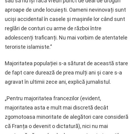
sau să nu își facă vreun punct de deal de droguri
aproape de unde locuiești. Oameni nevinovați sunt
uciși accidental în casele și mașinile lor când sunt
reglări de conturi cu arme de război între
adolescenți traficanți. Nu mai vorbim de atentatele
teroriste islamiste.”
Majoritatea populației s-a săturat de această stare
de fapt care durează de prea mulți ani și care s-a
agravat în ultimii zece ani, explică jurnalistul.
„Pentru majoritatea francezilor (evident,
majoritatea asta e mult mai discretă decât
zgomotoasa minoritate de alegători care consideră
că Franța o devenit o dictatură), nici nu mai