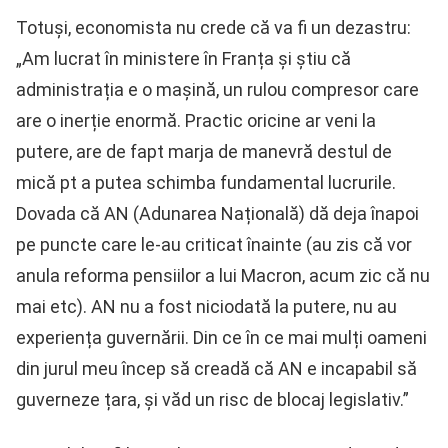
Totuși, economista nu crede că va fi un dezastru:
„Am lucrat în ministere în Franța și știu că
administrația e o mașină, un rulou compresor care
are o inerție enormă. Practic oricine ar veni la
putere, are de fapt marja de manevră destul de
mică pt a putea schimba fundamental lucrurile.
Dovada că AN (Adunarea Națională) dă deja înapoi
pe puncte care le-au criticat înainte (au zis că vor
anula reforma pensiilor a lui Macron, acum zic că nu
mai etc). AN nu a fost niciodată la putere, nu au
experiența guvernării. Din ce în ce mai mulți oameni
din jurul meu încep să creadă că AN e incapabil să
guverneze țara, și văd un risc de blocaj legislativ.”