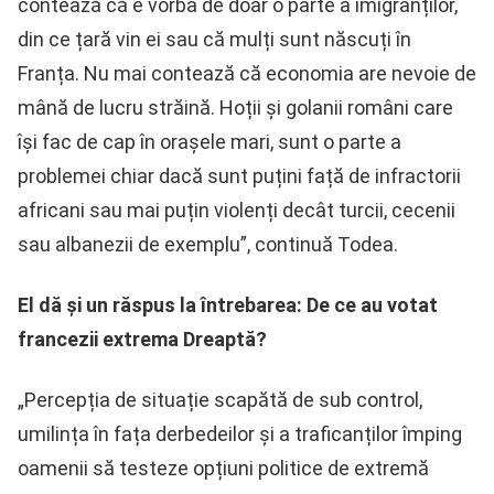
contează că e vorba de doar o parte a imigranților,
din ce țară vin ei sau că mulți sunt născuți în
Franța. Nu mai contează că economia are nevoie de
mână de lucru străină. Hoții și golanii români care
își fac de cap în orașele mari, sunt o parte a
problemei chiar dacă sunt puțini față de infractorii
africani sau mai puțin violenți decât turcii, cecenii
sau albanezii de exemplu”, continuă Todea.
El dă și un răspus la întrebarea: De ce au votat
francezii extrema Dreaptă?
„Percepția de situație scapătă de sub control,
umilința în fața derbedeilor și a traficanților împing
oamenii să testeze opțiuni politice de extremă