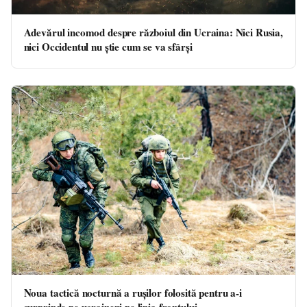
Adevărul incomod despre războiul din Ucraina: Nici Rusia,
nici Occidentul nu știe cum se va sfârși
Noua tactică nocturnă a rușilor folosită pentru a-i