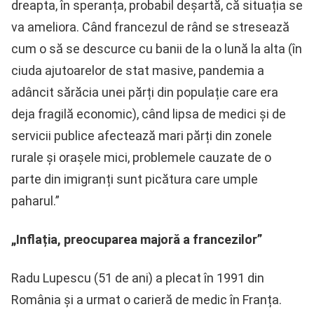
dreapta, în speranța, probabil deșartă, că situația se
va ameliora. Când francezul de rând se stresează
cum o să se descurce cu banii de la o lună la alta (în
ciuda ajutoarelor de stat masive, pandemia a
adâncit sărăcia unei părți din populație care era
deja fragilă economic), când lipsa de medici și de
servicii publice afectează mari părți din zonele
rurale și orașele mici, problemele cauzate de o
parte din imigranți sunt picătura care umple
paharul.”
„Inflația, preocuparea majoră a francezilor”
Radu Lupescu (51 de ani) a plecat în 1991 din
România și a urmat o carieră de medic în Franța.