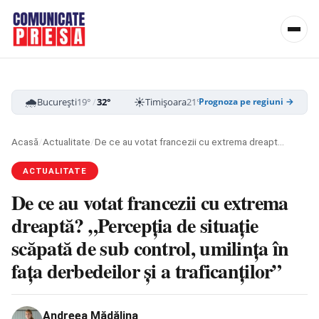
🌧️
☀️
☁️
București
19°
/
32°
Timișoara
21°
/
33°
Cluj-Napoca
16
Prognoza pe regiuni →
Acasă
/
Actualitate
/
De ce au votat francezii cu extrema dreaptă? „Percepția de situație scăpată de sub control, umilința în fața derbedeilor și a traficanților”
ACTUALITATE
De ce au votat francezii cu extrema
dreaptă? „Percepția de situație
scăpată de sub control, umilința în
fața derbedeilor și a traficanților”
Andreea Mădălina