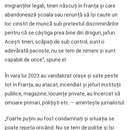
imigranților legali, tineri născuți în Franța și care
abandonează școala sau renunță să își caute un
loc cinstit de muncă sub pretextul discriminărilor
pentru că se câștiga prea bine din droguri, jafuri.
Acești tineri, scăpați de sub control, sunt o
adevărată pacoste, nu se tem de nimeni și sunt
capabili de orice”, spune el.
În vara lui 2023 au vandalizat orașe și sate peste
tot în Franța, au atacat, incendiat și jefuit instituții
publice, magazine, locuințe private, au încercat să
omoare primari, polițiști etc. – amintește jurnalistul.
„Foarte puțini au fost condamnați și situația se
poate repeta oricând. Nu se tem de politie și își