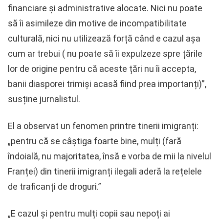
financiare și administrative alocate. Nici nu poate
să îi asimileze din motive de incompatibilitate
culturală, nici nu utilizează forță când e cazul așa
cum ar trebui ( nu poate să îi expulzeze spre țările
lor de origine pentru că aceste țări nu îi accepta,
banii diasporei trimiși acasă fiind prea importanți)”,
susține jurnalistul.
El a observat un fenomen printre tinerii imigranți:
„pentru că se câștiga foarte bine, mulți (fară
îndoială, nu majoritatea, însă e vorba de mii la nivelul
Franței) din tinerii imigranți ilegali aderă la rețelele
de traficanți de droguri.”
„E cazul și pentru mulți copii sau nepoți ai