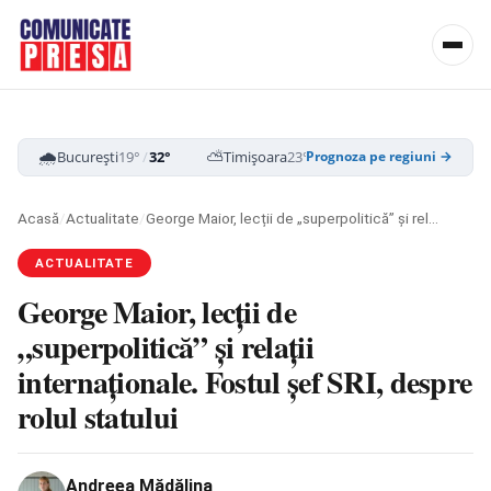
🌧️
⛅
☁️
București
19°
/
32°
Timișoara
23°
/
34°
Cluj-Napoca
16
Prognoza pe regiuni →
Acasă
/
Actualitate
/
George Maior, lecții de „superpolitică” și relații internaționale. Fostul șef SRI, despre rolul statului
ACTUALITATE
George Maior, lecții de
„superpolitică” și relații
internaționale. Fostul șef SRI, despre
rolul statului
Andreea Mădălina