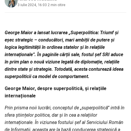
3 iulie 2024, 16:03
·
2 min citire
George Maior a lansat lucrarea „Superpolitica: Triumf și
eșec strategic – conducători, mari ambiții de putere și
logica legitimității în ordinea statelor și în relațiile
internaționale”. În paginile cărții sale, fostul șef SRI aduce
în prim plan o nouă viziune legată de diplomație, relațiile
dintre state și strategie. Totodată, acesta conturează ideea
superpoliticii ca model de comportament.
George Maior, despre superpolitică, și relațiile
internaționale
Prin prisma noii lucrări, conceptul de „superpolitică” intră în
sfera științelor politice, dar și în cea a relațiilor
internaționale. În viziunea fostului șef al Serviciului Român
de Informații, aceasta are la bază conducerea strategică a