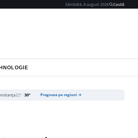
Sâmbătă, 8 august 2026
Caută
HNOLOGIE
onstanța
22°
/
30°
Prognoza pe regiuni →