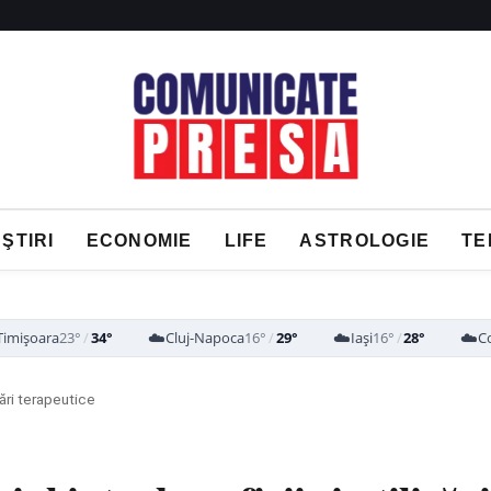
ŞTIRI
ECONOMIE
LIFE
ASTROLOGIE
TE
☁️
☁️
☁️
Timișoara
23°
/
34°
Cluj-Napoca
16°
/
29°
Iași
16°
/
28°
C
zări terapeutice