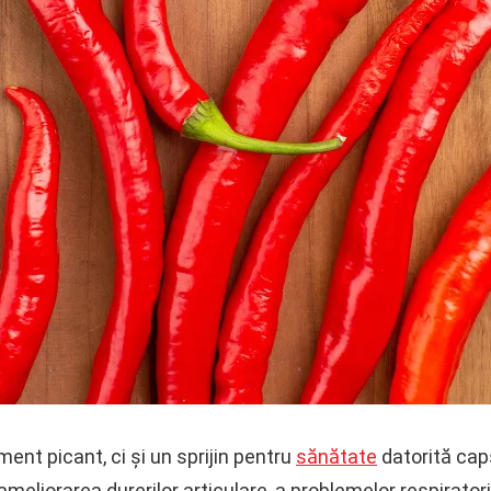
ent picant, ci și un sprijin pentru
sănătate
datorită caps
liorarea durerilor articulare, a problemelor respiratorii