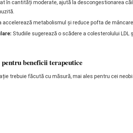
în cantități moderate, ajută la descongestionarea căilor
uzită.
 accelerează metabolismul și reduce pofta de mâncare, sp
lare:
Studiile sugerează o scădere a colesterolului LDL și
e pentru beneficii terapeutice
tație trebuie făcută cu măsură, mai ales pentru cei neobi