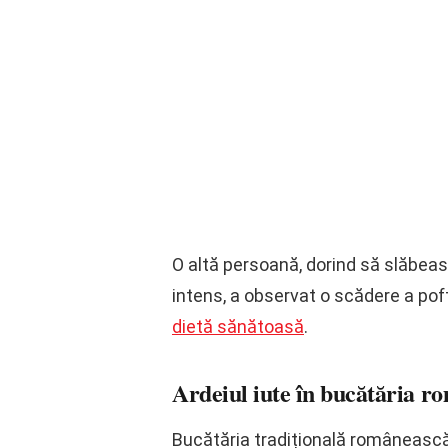
O altă persoană, dorind să slăbeasc
intens, a observat o scădere a pof
dietă sănătoasă
.
Ardeiul iute în bucătăria r
Bucătăria tradițională românească 