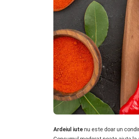
Ardeiul iute
nu este doar un condim
Consumul moderat poate ajuta la ame