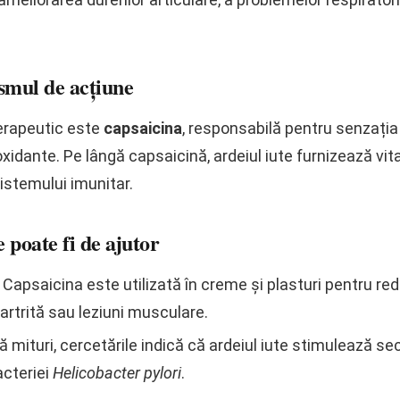
ismul de acțiune
erapeutic este
capsaicina
, responsabilă pentru senzația
oxidante. Pe lângă capsaicină, ardeiul iute furnizează vit
sistemului imunitar.
e poate fi de ajutor
Capsaicina este utilizată în creme și plasturi pentru red
artrită sau leziuni musculare.
ă mituri, cercetările indică că ardeiul iute stimulează sec
acteriei
Helicobacter pylori
.