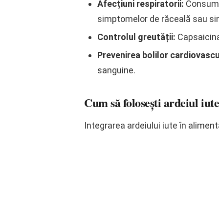
Afecțiuni respiratorii:
Consumat 
simptomelor de răceală sau sin
Controlul greutății:
Capsaicina
Prevenirea bolilor cardiovascu
sanguine.
Cum să folosești ardeiul iut
Integrarea ardeiului iute în alimen