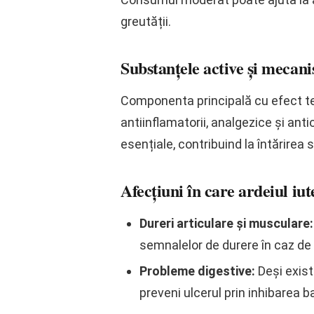
greutății.
Substanțele active și mecan
Componenta principală cu efect t
antiinflamatorii, analgezice și anti
esențiale, contribuind la întărirea 
Afecțiuni în care ardeiul iut
Dureri articulare și musculare:
semnalelor de durere în caz de 
Probleme digestive:
Deși exist
preveni ulcerul prin inhibarea b