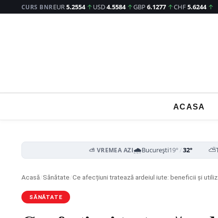
EUR
5.2554
↑
USD
4.5584
↑
GBP
6.1277
↑
CHF
5.6244
↑
CURS BNR
ACASA
🌧️
⛅
București
19°
/
32°
⛅ VREMEA AZI
Acasă
/
Sănătate
/
Ce afecțiuni tratează ardeiul iute: beneficii și utili
SĂNĂTATE