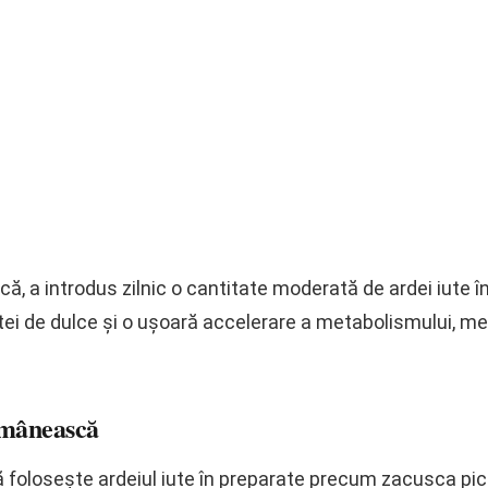
ă, a introdus zilnic o cantitate moderată de ardei iute î
tei de dulce și o ușoară accelerare a metabolismului, m
omânească
folosește ardeiul iute în preparate precum zacusca pican