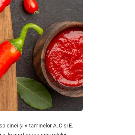
aicinei și vitaminelor A, C și E.
 și la susținerea controlului