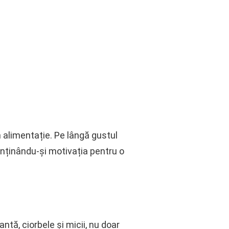
n alimentație. Pe lângă gustul
enținându‑și motivația pentru o
tă, ciorbele și micii, nu doar