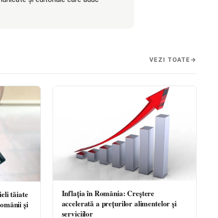
VEZI TOATE
Inflația în România: Creștere
eli tăiate
accelerată a prețurilor alimentelor și
omânii și
serviciilor