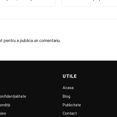
ngă casă”
at
pentru a publica un comentariu.
UTILE
Acasa
onfidențialitate
Blog
ondiții
Publicitate
kies
Contact