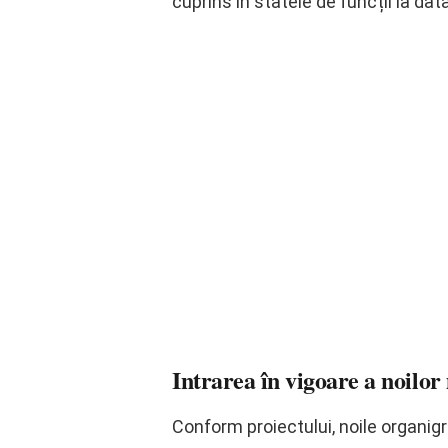
cuprins în statele de funcții la data
Intrarea în vigoare a noilor
Conform proiectului, noile organigram