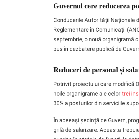
Guvernul cere reducerea pos
Conducerile Autorității Naționale 
Reglementare în Comunicații (ANCO
septembrie, o nouă organigramă cu 
pus în dezbatere publică de Guver
Reduceri de personal și sal
Potrivit proiectului care modifică 
noile organigrame ale celor
trei ins
30% a posturilor din serviciile supo
În aceeași ședință de Guvern, pr
grilă de salarizare. Aceasta trebui