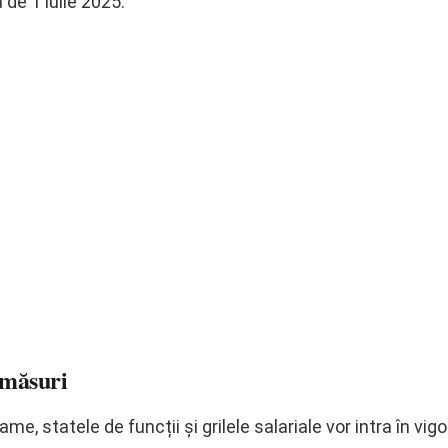
 de 1 iulie 2025.
 măsuri
e, statele de funcții și grilele salariale vor intra în vigo