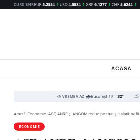
EUR
5.2554
↑
USD
4.5584
↑
GBP
6.1277
↑
CHF
5.6244
↑
CURS BNR
ACASA
🌧️
⛅
București
19°
/
32°
⛅ VREMEA AZI
Acasă
/
Economie
/
ASF, ANRE și ANCOM reduc posturi și salarii: șefii
ECONOMIE