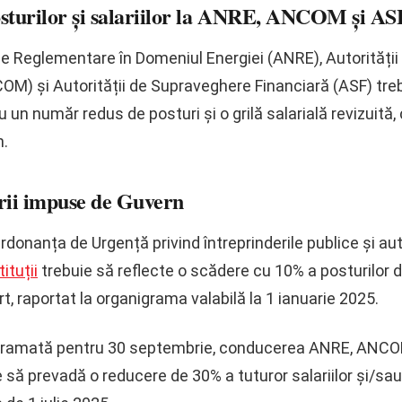
turilor și salariilor la ANRE, ANCOM și ASF 
de Reglementare în Domeniul Energiei (ANRE), Autorității
M) și Autorității de Supraveghere Financiară (ASF) treb
un număr redus de posturi și o grilă salarială revizuită,
n.
arii impuse de Guvern
Ordonanța de Urgență privind întreprinderile publice și au
tituții
trebuie să reflecte o scădere cu 10% a posturilor d
rt, raportat la organigrama valabilă la 1 ianuarie 2025.
ogramată pentru 30 septembrie, conducerea ANRE, ANCOM
e să prevadă o reducere de 30% a tuturor salariilor și/sau