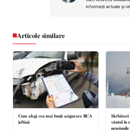
informații actuale și r
Articole similare
Cum alegi cea mai bună asigurare RCA
Sărbători 
ieftină
vântul în 
pensiunile