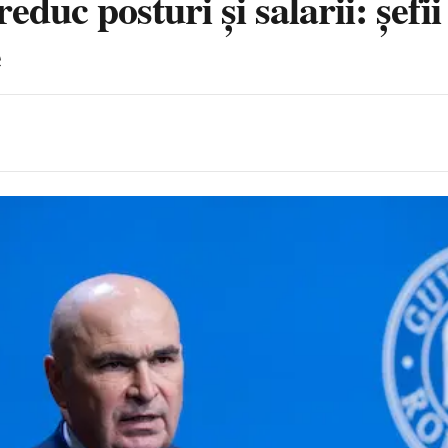
 posturi și salarii: șefii t
e