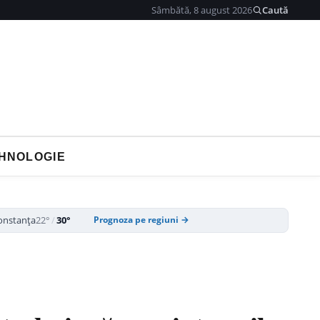
Sâmbătă, 8 august 2026
Caută
HNOLOGIE
onstanța
22°
/
30°
Prognoza pe regiuni →