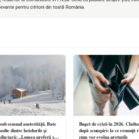
elevante pentru cititorii din toată România.
Buget de criză în 2026. Cheltui
sub semnul austerității. Bate
după scumpiri: la ce renunță r
multe dintre hotelurile și
cum vor evolua prețurile
 din țară: „Lumea preferă să