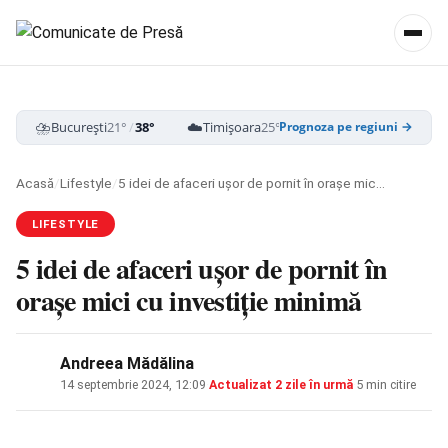
⛈️
☁️
⛈️
București
21°
/
38°
Timișoara
25°
/
39°
Cluj-Napoca
18
Prognoza pe regiuni →
Acasă
/
Lifestyle
/
5 idei de afaceri ușor de pornit în orașe mici cu investiție minimă
LIFESTYLE
5 idei de afaceri ușor de pornit în
orașe mici cu investiție minimă
Andreea Mădălina
14 septembrie 2024, 12:09
·
Actualizat
2 zile în urmă
·
5 min citire