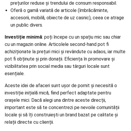
prețurilor reduse și trendului de consum responsabil.
Oferă o gamă variată de articole (îmbrăcăminte,
accesorii, mobilă, obiecte de uz casnic), ceea ce atrage
un public divers.
Investiție minimă
: poți începe cu un spațiu mic sau chiar
cu un magazin online. Articolele second-hand pot fi
achiziționate la prețuri mici și revândute cu adaos, iar multe
pot fi obținute și prin donații. Eficiența în promovare și
vizibilitatea prin
social media
sau târguri locale sunt
esențiale.
Aceste idei de afaceri sunt ușor de pornit și necesită o
investiție inițială mică, fiind perfect adaptate pentru
orașele mici. Dacă alegi una dintre aceste direcții,
important este să te concentrezi pe nevoile comunității
locale și să îți construiești un brand bazat pe calitate și
relații directe cu clienții.