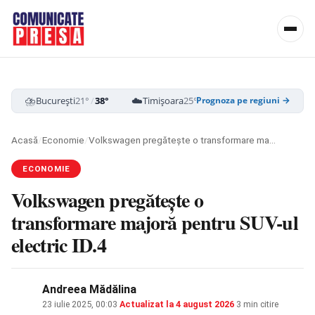
⛈️
☁️
⛈️
București
21°
/
38°
Timișoara
25°
/
39°
Cluj-Napoca
18
Prognoza pe regiuni →
Acasă
/
Economie
/
Volkswagen pregătește o transformare majoră pentru SUV-ul electric ID.4
ECONOMIE
Volkswagen pregătește o
transformare majoră pentru SUV-ul
electric ID.4
Andreea Mădălina
23 iulie 2025, 00:03
·
Actualizat la
4 august 2026
·
3 min citire