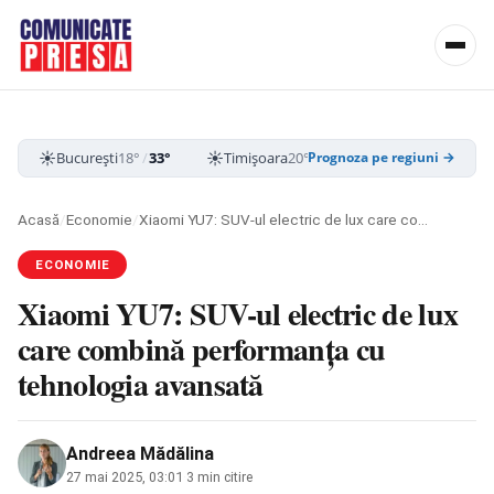
☀️
☀️
☀️
București
18°
/
33°
Timișoara
20°
/
35°
Cluj-Napoca
15
Prognoza pe regiuni →
Acasă
/
Economie
/
Xiaomi YU7: SUV-ul electric de lux care combină performanța cu tehnologia avansată
ECONOMIE
Xiaomi YU7: SUV-ul electric de lux
care combină performanța cu
tehnologia avansată
Andreea Mădălina
27 mai 2025, 03:01
·
3 min citire