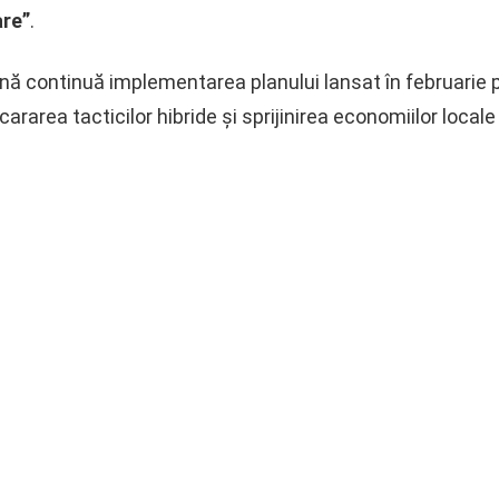
are”
.
ă continuă implementarea planului lansat în februarie p
cararea tacticilor hibride și sprijinirea economiilor loca