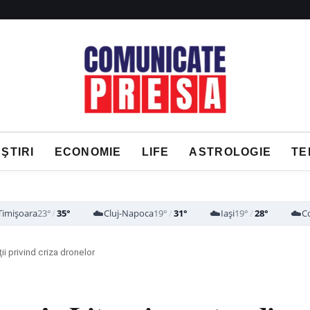
ŞTIRI
ECONOMIE
LIFE
ASTROLOGIE
TE
☁️
☁️
☁️
Timișoara
23°
/
35°
Cluj-Napoca
19°
/
31°
Iași
19°
/
28°
C
i privind criza dronelor