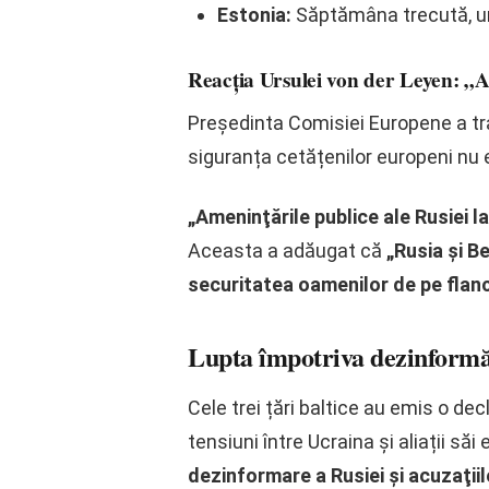
Estonia:
Săptămâna trecută, un 
Reacția Ursulei von der Leyen: „A
Președinta Comisiei Europene a tra
siguranța cetățenilor europeni nu 
„Ameninţările publice ale Rusiei 
Aceasta a adăugat că
„Rusia şi B
securitatea oamenilor de pe flanc
Lupta împotriva dezinformări
Cele trei țări baltice au emis o d
tensiuni între Ucraina și aliații săi
dezinformare a Rusiei şi acuzaţiil