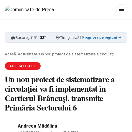
🌧️
☀️
☁️
București
19°
/
32°
Timișoara
21°
/
33°
Cluj-Napoca
16
Prognoza pe regiuni →
Acasă
/
Actualitate
/
Un nou proiect de sistematizare a circulației va fi implementat în Cartierul Brâncuși, transmite Primăria Sectorului 6
ACTUALITATE
Un nou proiect de sistematizare a
circulației va fi implementat în
Cartierul Brâncuși, transmite
Primăria Sectorului 6
Andreea Mădălina