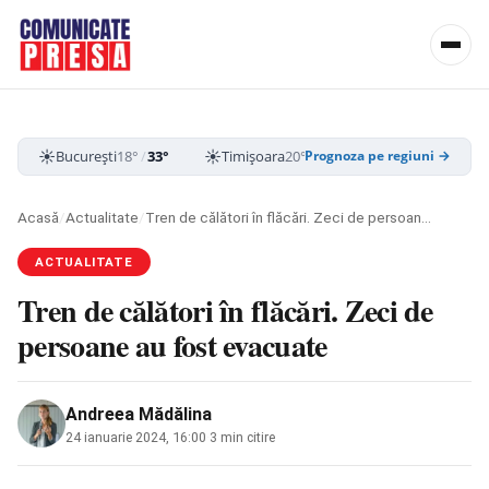
☀️
☀️
☀️
București
18°
/
33°
Timișoara
20°
/
35°
Cluj-Napoca
15
Prognoza pe regiuni →
Acasă
/
Actualitate
/
Tren de călători în flăcări. Zeci de persoane au fost evacuate
ACTUALITATE
Tren de călători în flăcări. Zeci de
persoane au fost evacuate
Andreea Mădălina
24 ianuarie 2024, 16:00
·
3 min citire