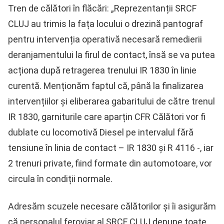
Tren de călători în flăcări: „Reprezentanții SRCF
CLUJ au trimis la fața locului o drezină pantograf
pentru intervenția operativă necesară remedierii
deranjamentului la firul de contact, însă se va putea
acționa după retragerea trenului IR 1830 în linie
curentă. Menționăm faptul că, până la finalizarea
intervențiilor și eliberarea gabaritului de către trenul
IR 1830, garniturile care aparțin CFR Călători vor fi
dublate cu locomotivă Diesel pe intervalul fără
tensiune în linia de contact – IR 1830 și R 4116 -, iar
2 trenuri private, fiind formate din automotoare, vor
circula în condiții normale.
Adresăm scuzele necesare călătorilor și îi asigurăm
că personalul feroviar al SRCF CLUJ depune toate