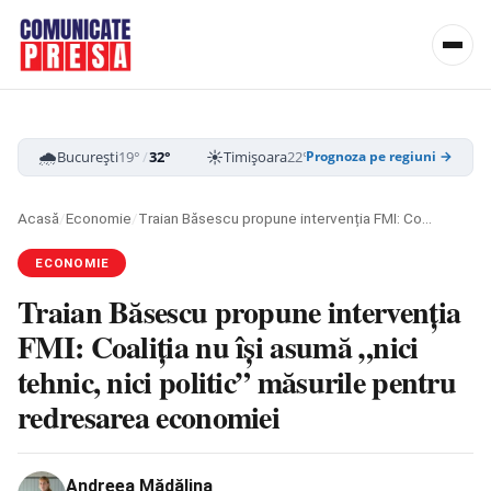
🌧️
☀️
☁️
București
19°
/
32°
Timișoara
22°
/
33°
Cluj-Napoca
16
Prognoza pe regiuni →
Acasă
/
Economie
/
Traian Băsescu propune intervenția FMI: Coaliția nu își asumă „nici tehnic, nici politic” măsurile pentru redresarea economiei
ECONOMIE
Traian Băsescu propune intervenția
FMI: Coaliția nu își asumă „nici
tehnic, nici politic” măsurile pentru
redresarea economiei
Andreea Mădălina