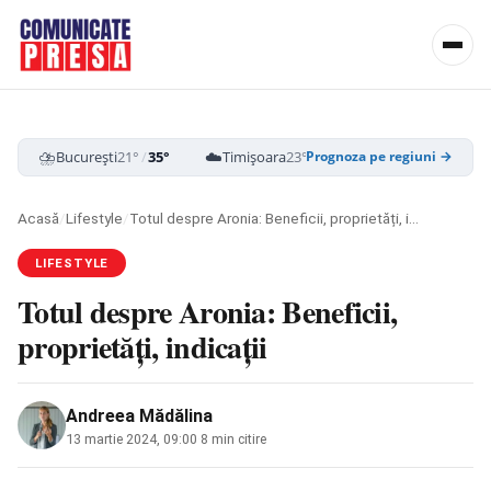
⛈️
☁️
☁️
București
21°
/
35°
Timișoara
23°
/
37°
Cluj-Napoca
19
Prognoza pe regiuni →
Acasă
/
Lifestyle
/
Totul despre Aronia: Beneficii, proprietăți, indicații
LIFESTYLE
Totul despre Aronia: Beneficii,
proprietăți, indicații
Andreea Mădălina
13 martie 2024, 09:00
·
8 min citire