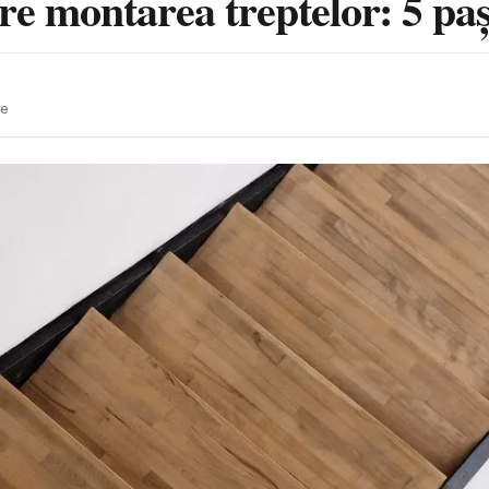
pre montarea treptelor: 5 paș
re