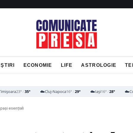
ŞTIRI
ECONOMIE
LIFE
ASTROLOGIE
TE
☁️
☁️
☁️
Timișoara
23°
/
35°
Cluj-Napoca
16°
/
29°
Iași
16°
/
28°
C
pași esențiali