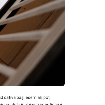
 câțiva pași esențiali, poți
sionat de bricolaj sau intenționezi