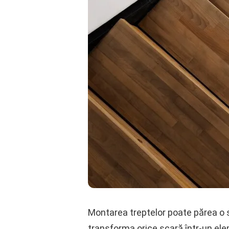
Montarea treptelor poate părea o s
transforma orice scară într-un elem