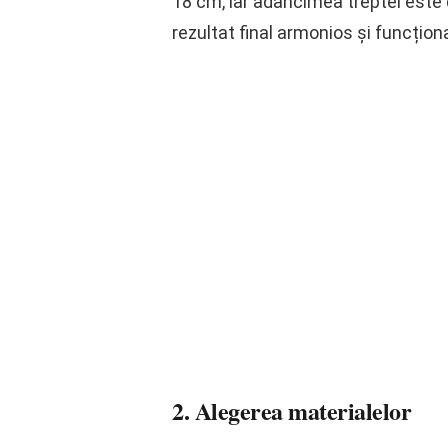
18 cm, iar adâncimea treptei este d
rezultat final armonios și funcționa
2. Alegerea materialelor