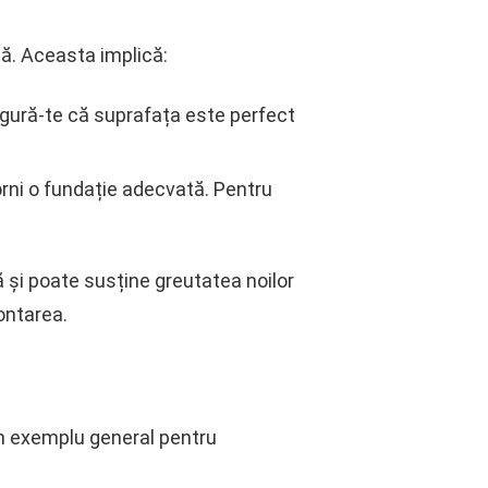
lă. Aceasta implică:
sigură-te că suprafața este perfect
torni o fundație adecvată. Pentru
 și poate susține greutatea noilor
ontarea.
 un exemplu general pentru