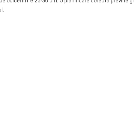
e obicei între 25-30 cm. O planificare corectă previne gr
l.