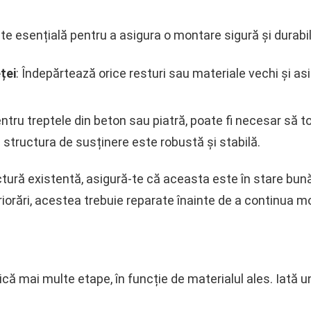
te esențială pentru a asigura o montare sigură și durabi
ței
: Îndepărtează orice resturi sau materiale vechi și a
entru treptele din beton sau piatră, poate fi necesar să 
ă structura de susținere este robustă și stabilă.
ctură existentă, asigură-te că aceasta este în stare bună
eriorări, acestea trebuie reparate înainte de a continua m
ică mai multe etape, în funcție de materialul ales. Iată