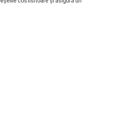
eșelile costisitoare și asigură un