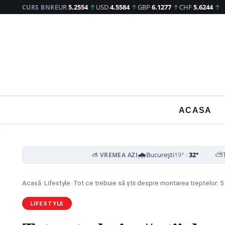
EUR
5.2554
↑
USD
4.5584
↑
GBP
6.1277
↑
CHF
5.6244
↑
CURS BNR
ACASA
🌧️
⛅
București
19°
/
32°
⛅ VREMEA AZI
Acasă
/
Lifestyle
/
Tot ce trebuie să știi despre montarea treptelor: 5 
LIFESTYLE