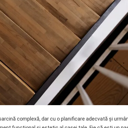
arcină complexă, dar cu o planificare adecvată și urmând
ent funcțional și estetic al casei tale. Fie că ești un pa