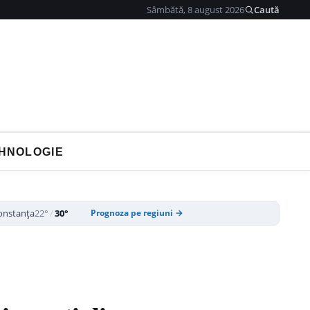
Sâmbătă, 8 august 2026
Caută
HNOLOGIE
onstanța
22°
/
30°
Prognoza pe regiuni →