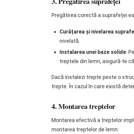
3. Pregătirea suprafeței
Pregătirea corectă a suprafeței es
Curățarea și nivelarea suprafe
nivelată.
Instalarea unei baze solide
: P
treptele din lemn, asigură-te c
Dacă instalezi trepte peste o stru
trepte. În cazul în care există det
4. Montarea treptelor
Montarea efectivă a treptelor impl
montarea treptelor de lemn: