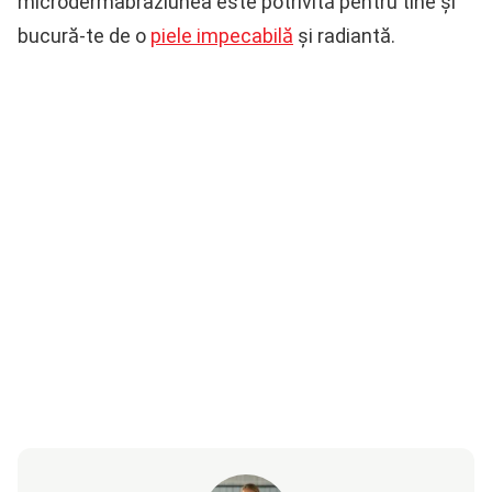
microdermabraziunea este potrivită pentru tine și
bucură-te de o
piele impecabilă
și radiantă.