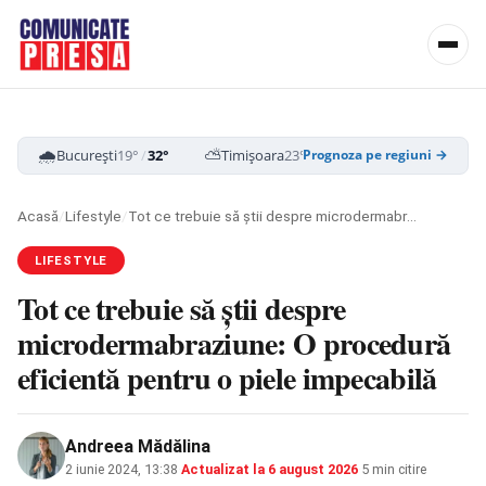
🌧️
⛅
☁️
București
19°
/
32°
Timișoara
23°
/
35°
Cluj-Napoca
16
Prognoza pe regiuni →
Acasă
/
Lifestyle
/
Tot ce trebuie să știi despre microdermabraziune: O procedură eficientă pentru o piele impecabilă
LIFESTYLE
Tot ce trebuie să știi despre
microdermabraziune: O procedură
eficientă pentru o piele impecabilă
Andreea Mădălina
2 iunie 2024, 13:38
·
Actualizat la
6 august 2026
·
5 min citire