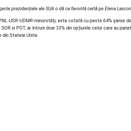
erile prezidențiale ale SUA o dă ca favorită certă pe Elena Lascon
-PNL-USR-UDMR-minorotăți, este cotată cu peste 64% șanse de a 
SOR si POT, ar întruni doar 33% din opțiunile celor care au pari
e din Statele Unite.