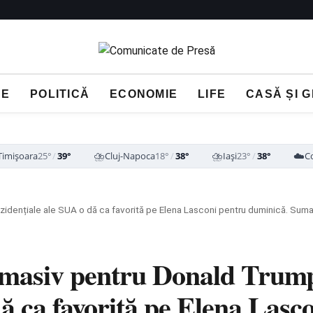
NE
POLITICĂ
ECONOMIE
LIFE
CASĂ ȘI 
⛈️
⛈️
☁️
Timișoara
25°
/
39°
Cluj-Napoca
18°
/
38°
Iași
23°
/
38°
C
t masiv pentru Donald Trump
dă ca favorită pe Elena Lasc