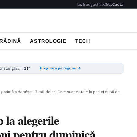
Joi, 6 august 2026
Caută
GRĂDINĂ
ASTROLOGIE
TECH
onstanța
22°
/
31°
Prognoza pe regiuni →
Site-ul pe care s-a pariat masiv pentru Donald Trump la alegerile prezidențiale ale SUA o dă ca favorită pe Elena Lasconi pentru duminică. Suma pariată a depășit 17 mil. dolari. Care sunt cotele la pariuri după declasificarea documentelor de la CSAT
 la alegerile
oni pentru duminică.