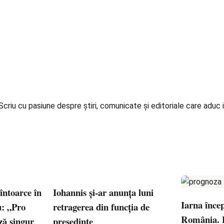
iu cu pasiune despre știri, comunicate și editoriale care aduc in
întoarce în
Iohannis și-ar anunța luni
Iarna încep
: „Pro
retragerea din funcția de
România. 
ă singur
președinte