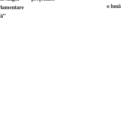
o lună
arlamentare
tă”