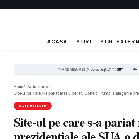
ACASA
ŞTIRI
ȘTIRI EXTER
⛈️
☁️
București
21°
/
38°
⛅ VREMEA AZI
Acasă
/
Actualitate
/
ACTUALITATE
Site-ul pe care s-a paria
prezidențiale ale SUA o 