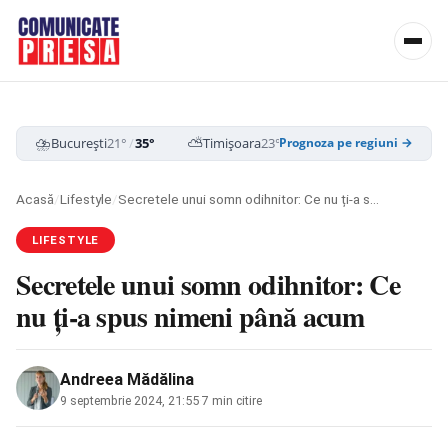
⛈️
⛅
☁️
București
21°
/
35°
Timișoara
23°
/
35°
Cluj-Napoca
19
Prognoza pe regiuni →
Acasă
/
Lifestyle
/
Secretele unui somn odihnitor: Ce nu ți-a spus nimeni până acum
LIFESTYLE
Secretele unui somn odihnitor: Ce
nu ți-a spus nimeni până acum
Andreea Mădălina
9 septembrie 2024, 21:55
·
7 min citire