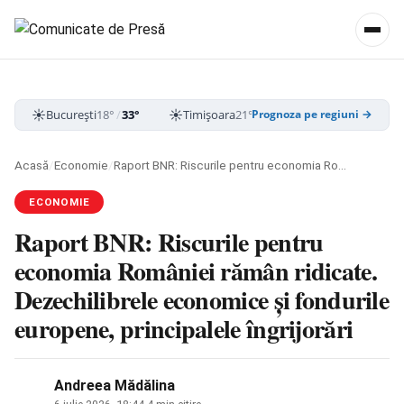
☀️
☀️
☀️
București
18°
/
33°
Timișoara
21°
/
33°
Cluj-Napoca
15
Prognoza pe regiuni →
Acasă
/
Economie
/
Raport BNR: Riscurile pentru economia României rămân ridicate. Dezechilibrele economice și fondurile europene, principalele îngrijorări
ECONOMIE
Raport BNR: Riscurile pentru
economia României rămân ridicate.
Dezechilibrele economice și fondurile
europene, principalele îngrijorări
Andreea Mădălina