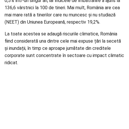
0,5% într-un singur an, iar indicele de îmbătrânire a ajuns la
136,6 vârstnici la 100 de tineri. Mai mult, România are cea
mai mare rată a tinerilor care nu muncesc și nu studiază
(NEET) din Uniunea Europeană, respectiv 19,2%.
La toate acestea se adaugă riscurile climatice, România
fiind considerată una dintre cele mai expuse țări la secetă
și inundații, în timp ce aproape jumătate din creditele
corporate sunt concentrate în sectoare cu impact climatic
ridicat.