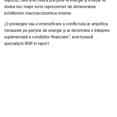
Mijlociu, care afectează prețurile la energie și inflația. Al
doilea risc major este reprezentat de deteriorarea
echilibrelor macroeconomice interne.
„O prelungire sau o intensificare a conflictului ar amplifica
tensiunile pe piețele de energie și ar determina o înăsprire
suplimentară a condițiilor financiare”, avertizează
specialiștii BNR în raport.