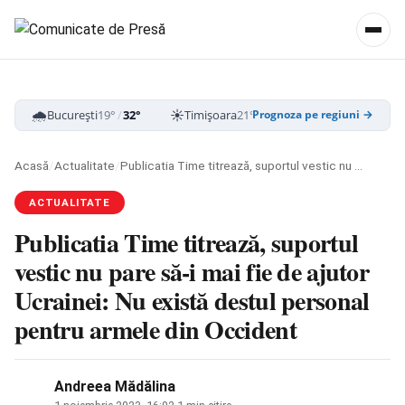
🌧️
☀️
☁️
București
19°
/
32°
Timișoara
21°
/
33°
Cluj-Napoca
16
Prognoza pe regiuni →
Acasă
/
Actualitate
/
Publicatia Time titrează, suportul vestic nu pare să-i mai fie de ajutor Ucrainei: Nu există destul personal pentru armele din Occident
ACTUALITATE
Publicatia Time titrează, suportul
vestic nu pare să-i mai fie de ajutor
Ucrainei: Nu există destul personal
pentru armele din Occident
Andreea Mădălina