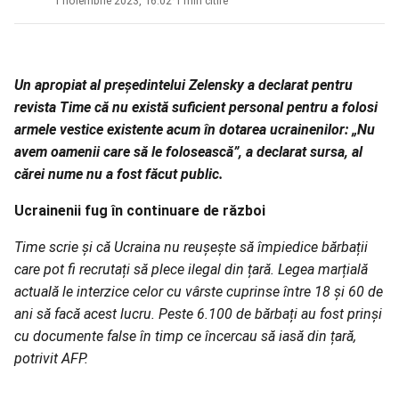
1 noiembrie 2023, 16:02
·
1 min citire
Un apropiat al președintelui Zelensky a declarat pentru
revista Time că nu există suficient personal pentru a folosi
armele vestice existente acum în dotarea ucrainenilor: „Nu
avem oamenii care să le folosească”, a declarat sursa, al
cărei nume nu a fost făcut public.
Ucrainenii fug în continuare de război
Time scrie și că Ucraina nu reușește să împiedice bărbații
care pot fi recrutați să plece ilegal din țară. Legea marțială
actuală le interzice celor cu vârste cuprinse între 18 și 60 de
ani să facă acest lucru. Peste 6.100 de bărbați au fost prinși
cu documente false în timp ce încercau să iasă din țară,
potrivit AFP.