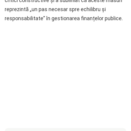
critici constructive și a subliniat că aceste măsuri
reprezintă „un pas necesar spre echilibru şi
responsabilitate” în gestionarea finanțelor publice.