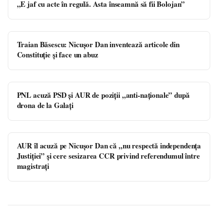
„E jaf cu acte în regulă. Asta înseamnă să fii Bolojan”
Traian Băsescu: Nicușor Dan inventează articole din
Constituție și face un abuz
PNL acuză PSD și AUR de poziții „anti-naționale” după
drona de la Galați
AUR îl acuză pe Nicușor Dan că „nu respectă independenţa
Justiţiei” și cere sesizarea CCR privind referendumul între
magistrați