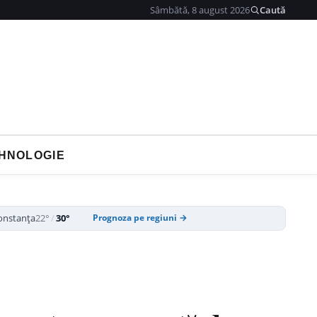
Sâmbătă, 8 august 2026
Caută
HNOLOGIE
onstanța
22°
/
30°
Prognoza pe regiuni →