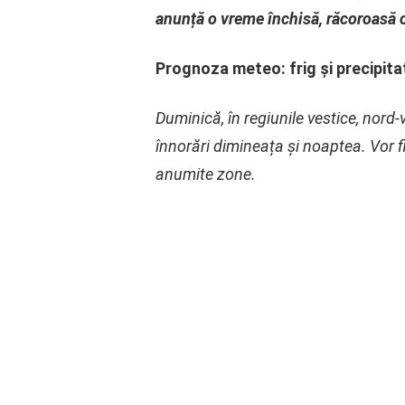
anunță o vreme închisă, răcoroasă cu
Prognoza meteo: frig și precipitaț
Duminică, în regiunile vestice, nord-v
înnorări dimineața și noaptea. Vor f
anumite zone.