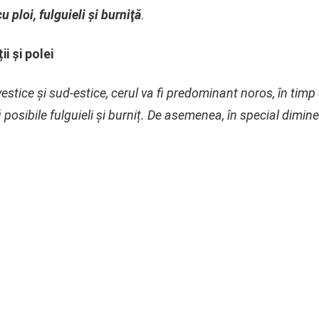
 ploi, fulguieli şi burniţă
.
ii și polei
estice și sud-estice, cerul va fi predominant noros, în timp ce 
i posibile fulguieli și burniț. De asemenea, în special dimin