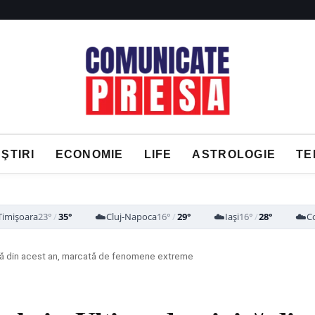
ŞTIRI
ECONOMIE
LIFE
ASTROLOGIE
TE
☁️
☁️
☁️
Timișoara
23°
/
35°
Cluj-Napoca
16°
/
29°
Iași
16°
/
28°
C
ă din acest an, marcată de fenomene extreme