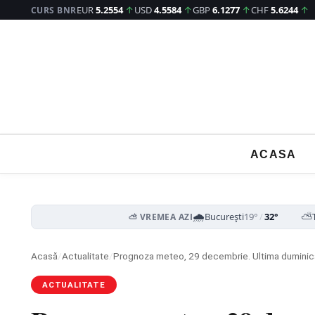
EUR
5.2554
↑
USD
4.5584
↑
GBP
6.1277
↑
CHF
5.6244
↑
CURS BNR
ACASA
🌧️
⛅
București
19°
/
32°
⛅ VREMEA AZI
Acasă
/
Actualitate
/
Prognoza meteo, 29 decembrie. Ultima duminic
ACTUALITATE