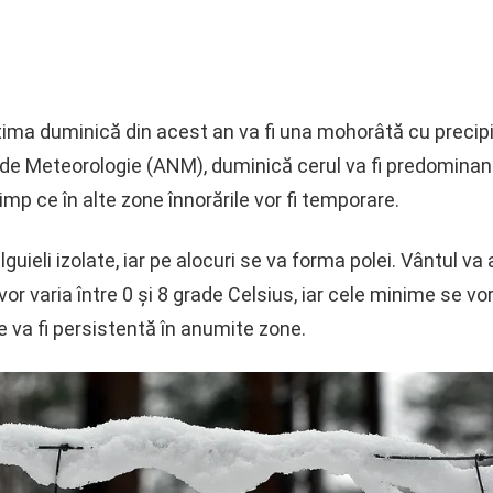
ma duminică din acest an va fi una mohorâtă cu precipitaț
e Meteorologie (ANM), duminică cerul va fi predominant 
timp ce în alte zone înnorările vor fi temporare.
ulguieli izolate, iar pe alocuri se va forma polei. Vântul v
varia între 0 și 8 grade Celsius, iar cele minime se vor 
 va fi persistentă în anumite zone.