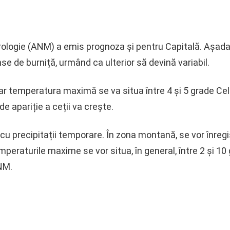
logie (ANM) a emis prognoza și pentru Capitală. Așadar, 
anse de burniță, urmând ca ulterior să devină variabil.
iar temperatura maximă se va situa între 4 și 5 grade Cels
de apariție a ceții va crește.
u precipitații temporare. În zona montană, se vor înregis
eraturile maxime se vor situa, în general, între 2 și 10 g
ANM.