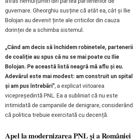
atras nemulțumiri din partea partenerilor de
guvernare. Gheorghiu susține că atât ea, cât și Ilie
Bolojan au devenit ținte ale criticilor din cauza
dorinței de a schimba sistemul.
„Când am decis să închidem robinetele, partenerii
de coaliție au spus că nu se mai poate cu Ilie
Bolojan. Pe această listă neagră mă aflu și eu.
Adevărul este mai modest: am construit un spital
și am pus întrebări”
, a explicat viitoarea
vicepreședintă PNL. Ea a subliniat că nu este
intimidată de campaniile de denigrare, considerând
că politica trebuie exercitată cu decență.
Apel la modernizarea PNL și a României