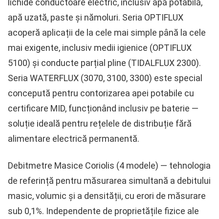
lichide conductoare electric, inclusiv apă potabilă,
apă uzată, paste și nămoluri. Seria
OPTIFLUX
acoperă aplicații de la cele mai simple până la cele
mai exigente, inclusiv medii igienice (OPTIFLUX
5100) și conducte parțial pline (TIDALFLUX 2300).
Seria
WATERFLUX
(3070, 3100, 3300) este special
concepută pentru contorizarea apei potabile cu
certificare MID
, funcționând inclusiv pe baterie —
soluție ideală pentru rețelele de distribuție fără
alimentare electrică permanentă.
Debitmetre Masice Coriolis (4 modele)
— tehnologia
de referință pentru măsurarea simultană a debitului
masic, volumic și a densității, cu erori de măsurare
sub 0,1%. Independente de proprietățile fizice ale