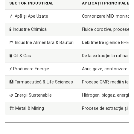
SECTOR INDUSTRIAL
APLICAȚII PRINCIPALE
💧 Apă și Ape Uzate
Contorizare MID, monitoriza
🧪 Industrie Chimică
Fluide corozive, procese 
🍺 Industrie Alimentară & Băuturi
Debitmetre igienice EHEDG
🛢️ Oil & Gas
De la extracție la rafinare, 
⚡ Producere Energie
Abur, gaze, contorizare en
🏥 Farmaceutică & Life Sciences
Procese GMP, medii sterili
🌿 Energii Sustenabile
Hidrogen, biogaz, energie 
🏗️ Metal & Mining
Procese de extracție și pr