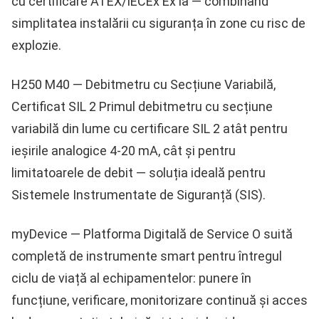
cu certificare
ATEX/IECEx Ex ia
— combinând
simplitatea instalării cu siguranța în zone cu risc de
explozie.
H250 M40 — Debitmetru cu Secțiune Variabilă,
Certificat SIL 2
Primul debitmetru cu secțiune
variabilă din lume cu certificare
SIL 2
atât pentru
ieșirile analogice 4-20 mA, cât și pentru
limitatoarele de debit — soluția ideală pentru
Sistemele Instrumentate de Siguranță (SIS)
.
myDevice — Platforma Digitală de Service
O suită
completă de instrumente smart pentru întregul
ciclu de viață al echipamentelor: punere în
funcțiune, verificare, monitorizare continuă și acces