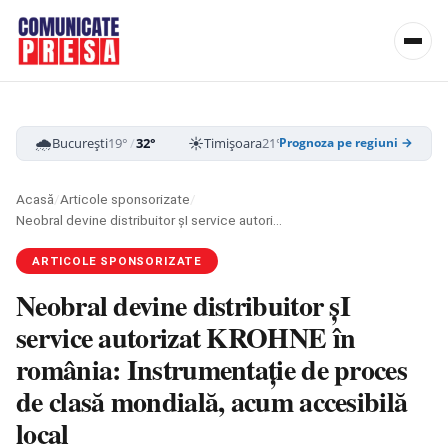
🌧️
☀️
☁️
București
19°
/
32°
Timișoara
21°
/
33°
Cluj-Napoca
16
Prognoza pe regiuni →
Acasă
/
Articole sponsorizate
/
Neobral devine distribuitor șI service autorizat KROHNE în românia: Instrumentație de proces de clasă mondială, acum accesibilă local
ARTICOLE SPONSORIZATE
Neobral devine distribuitor șI
service autorizat KROHNE în
românia: Instrumentație de proces
de clasă mondială, acum accesibilă
local