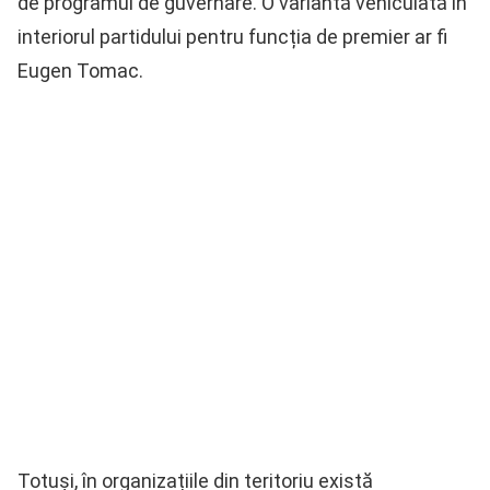
de programul de guvernare. O variantă vehiculată în
interiorul partidului pentru funcția de premier ar fi
Eugen Tomac.
Totuși, în organizațiile din teritoriu există