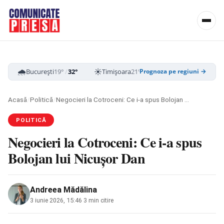
🌧️
☀️
☁️
București
19°
/
32°
Timișoara
21°
/
33°
Cluj-Napoca
16
Prognoza pe regiuni →
Acasă
/
Politică
/
Negocieri la Cotroceni: Ce i-a spus Bolojan lui Nicușor Dan
POLITICĂ
Negocieri la Cotroceni: Ce i-a spus
Bolojan lui Nicușor Dan
Andreea Mădălina
3 iunie 2026, 15:46
·
3 min citire