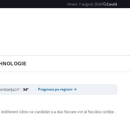
Vineri, 7 august 2026
Caută
HNOLOGIE
onstanța
24°
/
34°
Prognoza pe regiuni →
Ludovic Orban, avertisment pentru judecătorii CCR: Nu vă bateți joc de democrația din România. Oamenii au hotărât, votul oamenilor este sfânt, indiferent către ce candidat s-a dus fiecare vot al fiecărui cetățean român. Nu aveți niciun temei legal să anulați alegerile!