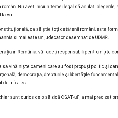
 român. Nu aveți niciun temei legal să anulați alegerile, 
la vot.
tituțională, ca să știe toți cetățenii români, este forma
ohannis și mai este un judecător desemnat de UDMR.
crația în România, vă faceți responsabili pentru niște co
să vină niște oameni care au fost propuși politic și care s
țională, democrația, drepturile și libertățile fundamental
 de a fi ales.
chiar sunt curios ce o să zică CSAT-ul”, a mai precizat pr