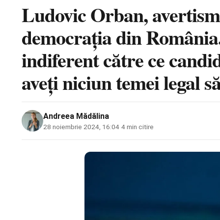
Ludovic Orban, avertisme
democrația din România. 
indiferent către ce candi
aveți niciun temei legal să
Andreea Mădălina
28 noiembrie 2024, 16:04
·
4 min citire