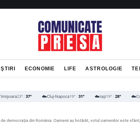
ŞTIRI
ECONOMIE
LIFE
ASTROLOGIE
TE
☁️
☁️
☁️
Timișoara
23°
/
37°
Cluj-Napoca
19°
/
31°
Iași
19°
/
28°
C