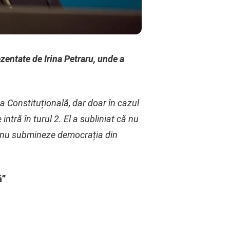
ezentate de Irina Petraru, unde a
a Constituțională, dar doar în cazul
ntră în turul 2. El a subliniat că nu
 să nu submineze democrația din
ă”