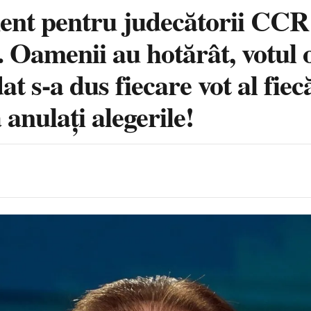
nt pentru judecătorii CCR: 
Oamenii au hotărât, votul o
dat s-a dus fiecare vot al fi
 anulați alegerile!