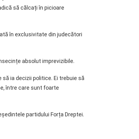
adică să călcați în picioare
tă în exclusivitate din judecători
nsecințe absolut imprevizibile.
ă ia decizii politice. Ei trebuie să
e, între care sunt foarte
eședintele partidului Forța Dreptei.