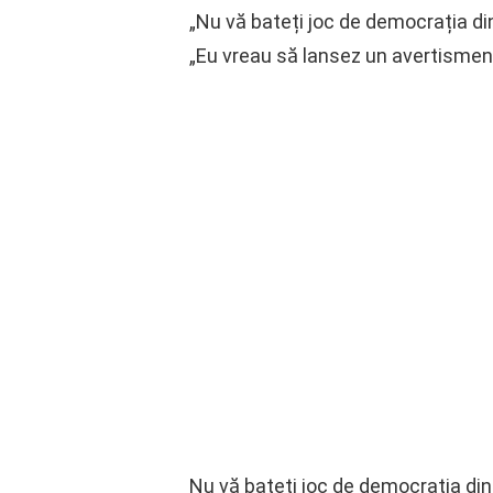
„Nu vă bateți joc de democrația di
„Eu vreau să lansez un avertisment 
Nu vă bateți joc de democrația din