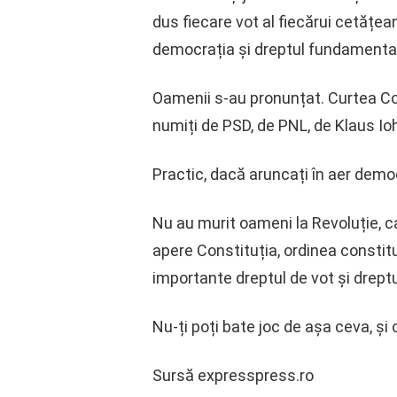
dus fiecare vot al fiecărui cetățean
democrația și dreptul fundamental 
Oamenii s-au pronunțat. Curtea Cons
numiți de PSD, de PNL, de Klaus I
Practic, dacă aruncați în aer demo
Nu au murit oameni la Revoluție, ca 
apere Constituția, ordinea constitu
importante dreptul de vot și dreptul
Nu-ți poți bate joc de așa ceva, și 
Sursă expresspress.ro