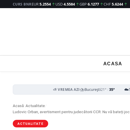
EUR
5.2554
↑
USD
4.5584
↑
GBP
6.1277
↑
CHF
5.6244
↑
CURS BNR
ACASA
⛈️
☁️
București
21°
/
35°
⛅ VREMEA AZI
Acasă
/
Actualitate
/
ACTUALITATE