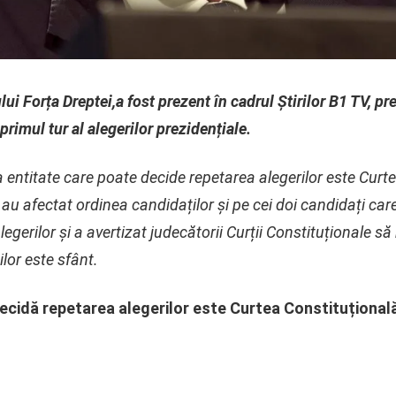
ui Forța Dreptei,a fost prezent în cadrul Știrilor B1 TV, pr
primul tur al alegerilor prezidențiale.
entitate care poate decide repetarea alegerilor este Curte
au afectat ordinea candidaților și pe cei doi candidați care i
legerilor și a avertizat judecătorii Curții Constituționale
lor este sfânt.
ecidă repetarea alegerilor este Curtea Constituțional