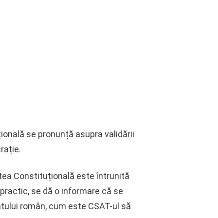
ională se pronunță asupra validării
rație.
rtea Constituțională este întrunită
 practic, se dă o informare că se
tatului român, cum este CSAT-ul să