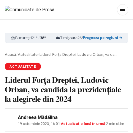
⛈️
☁️
⛈️
București
21°
/
38°
Timișoara
26°
/
39°
Cluj-Napoca
18
Prognoza pe regiuni →
Acasă
/
Actualitate
/
Liderul Forţa Dreptei, Ludovic Orban, va candida la prezidenţiale la alegirele din 2024
ACTUALITATE
Liderul Forţa Dreptei, Ludovic
Orban, va candida la prezidenţiale
la alegirele din 2024
Andreea Mădălina
19 octombrie 2023, 16:01
·
Actualizat
o lună în urmă
·
2 min citire