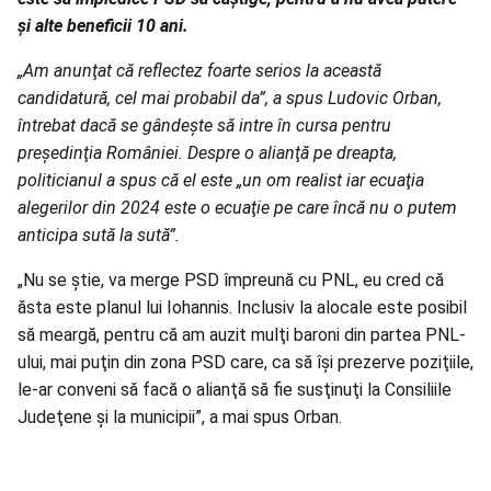
și alte beneficii 10 ani.
„Am anunţat că reflectez foarte serios la această
candidatură, cel mai probabil da”, a spus Ludovic Orban,
întrebat dacă se gândeşte să intre în cursa pentru
preşedinţia României. Despre o alianţă pe dreapta,
politicianul a spus că el este „un om realist iar ecuaţia
alegerilor din 2024 este o ecuaţie pe care încă nu o putem
anticipa sută la sută”.
„Nu se ştie, va merge PSD împreună cu PNL, eu cred că
ăsta este planul lui Iohannis. Inclusiv la alocale este posibil
să meargă, pentru că am auzit mulţi baroni din partea PNL-
ului, mai puţin din zona PSD care, ca să îşi prezerve poziţiile,
le-ar conveni să facă o alianţă să fie susţinuţi la Consiliile
Judeţene şi la municipii”, a mai spus Orban.