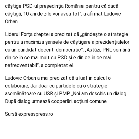
câştige PSD-ul preşedinţia României pentru că dacă
câştigă, 10 ani de zile vor avea tot”, a afirmat Ludovic
Orban.
Liderul Forţa dreptei a precizat că „gândeşte o strategie
pentru a maximiza şansele de câştigare a prezidenţialelor
cu un candidat decent, democratic”. „Astăzi, PNL semănă
din ce în ce mai mult cu PSD şi e din ce în ce mai
nefrecventabil”, a completat el.
Ludovic Orban a mai precizat că a luat în calcul o
colaborare, dar doar cu partidele cu o strategie
asemănătoare cu USR şi PMP. „Noi am deschis un dialog.
După dialog urmează cooperări, acţiuni comune.
Sursă expresspress.ro