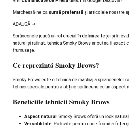
Vrei
Comunicate de Presă
direct în Google Discover?
Marchează-ne ca
sursă preferată
și articolele noastre a
ADAUGĂ
→
Sprâncenele joacă un rol crucial în definirea feței și în ev
natural și rafinat, tehnica Smoky Brows ar putea fi exact c
frumusețe.
Ce reprezintă Smoky Brows?
Smoky Brows este o tehnică de machiaj a sprâncenelor ca
tehnici speciale pentru a obține sprâncene cu un aspect mai 
Beneficiile tehnicii Smoky Brows
Aspect natural
: Smoky Brows oferă un look natural
Versatilitate
: Potrivite pentru orice formă a feței ș