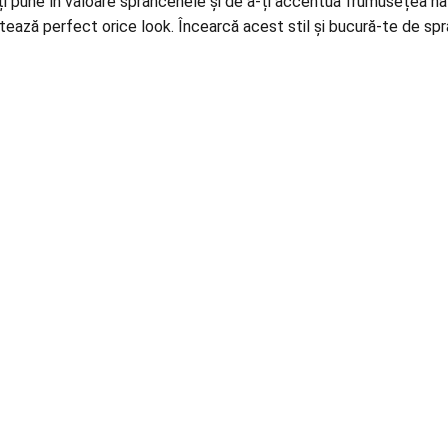
une în valoare sprâncenele și de a-ți accentua frumusețea natur
tează perfect orice look. Încearcă acest stil și bucură-te de sp