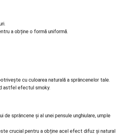
ri.
pentru a obține o formă uniformă.
potrivește cu culoarea naturală a sprâncenelor tale.
d astfel efectul smoky.
lui de sprâncene și al unei pensule unghiulare, umple
ste crucial pentru a obține acel efect difuz și natural