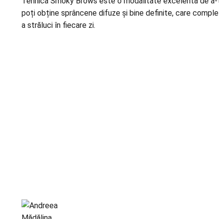
Tehnica Smoky Brows este o modalitate excelentă de a-ți p
poți obține sprâncene difuze și bine definite, care comple
a străluci în fiecare zi.