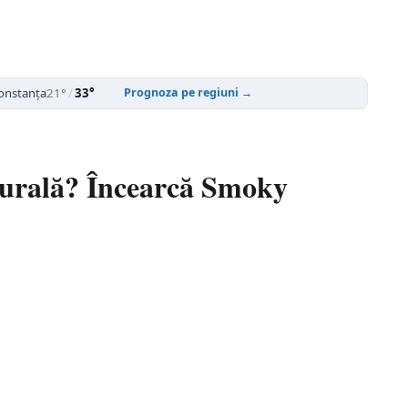
onstanța
21°
/
33°
Prognoza pe regiuni →
aturală? Încearcă Smoky