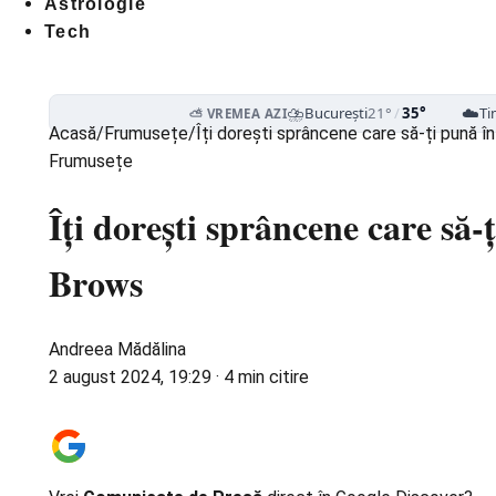
Astrologie
Tech
⛈️
☁️
București
21°
/
35°
Ti
⛅ VREMEA AZI
Acasă
/
Frumusețe
/
Îți dorești sprâncene care să-ți pună
Frumusețe
Îți dorești sprâncene care să
Brows
Andreea Mădălina
2 august 2024, 19:29
·
4 min citire