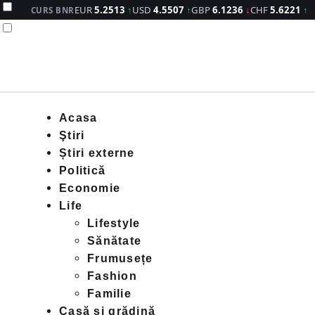
EUR
5.2513
↑
USD
4.5507
↑
GBP
6.1236
↓
CHF
5.6221
↑
CURS BNR
Acasa
Ştiri
Știri externe
Politică
Economie
Life
Lifestyle
Sănătate
Frumusețe
Fashion
Familie
Casă și grădină