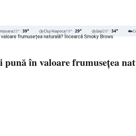
⛈️
⛈️
☁️
mișoara
25°
/
39°
Cluj-Napoca
19°
/
29°
Iași
20°
/
34°
C
 în valoare frumusețea naturală? Încearcă Smoky Brows
-ți pună în valoare frumusețea n