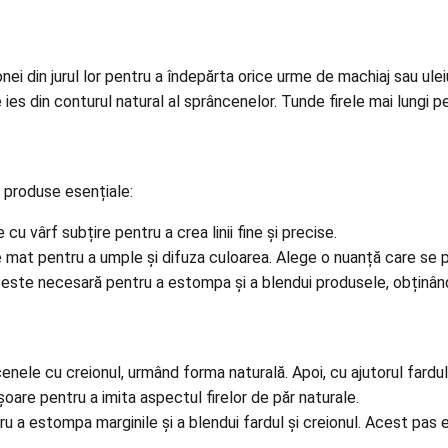
nei din jurul lor pentru a îndepărta orice urme de machiaj sau uleiu
e ies din conturul natural al sprâncenelor. Tunde firele mai lungi 
 produse esențiale:
cu vârf subțire pentru a crea linii fine și precise.
e mat pentru a umple și difuza culoarea. Alege o nuanță care se 
 este necesară pentru a estompa și a blendui produsele, obținân
cenele cu creionul, urmând forma naturală. Apoi, cu ajutorul fardu
șoare pentru a imita aspectul firelor de păr naturale.
 a estompa marginile și a blendui fardul și creionul. Acest pas e