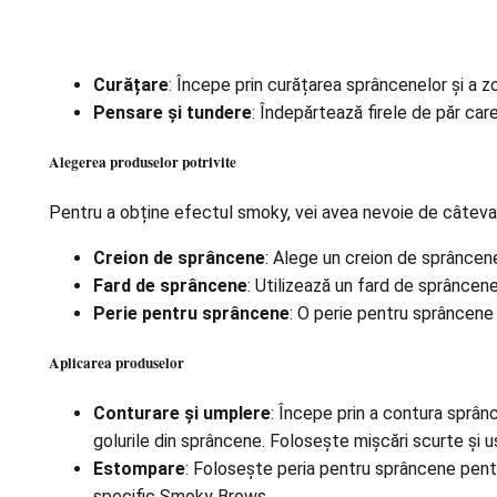
Curățare
: Începe prin curățarea sprâncenelor și a zo
Pensare și tundere
: Îndepărtează firele de păr car
Alegerea produselor potrivite
Pentru a obține efectul smoky, vei avea nevoie de câteva
Creion de sprâncene
: Alege un creion de sprâncene 
Fard de sprâncene
: Utilizează un fard de sprâncen
Perie pentru sprâncene
: O perie pentru sprâncene
Aplicarea produselor
Conturare și umplere
: Începe prin a contura sprân
golurile din sprâncene. Folosește mișcări scurte și u
Estompare
: Folosește peria pentru sprâncene pentru
specific Smoky Brows.