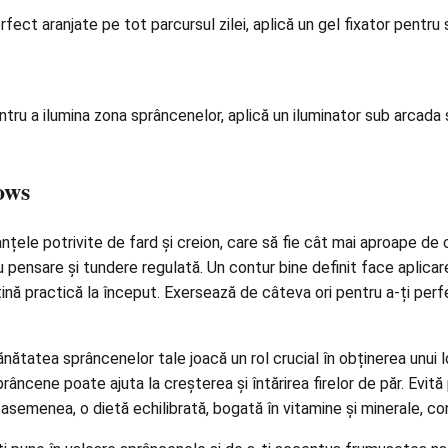
fect aranjate pe tot parcursul zilei, aplică un gel fixator pentru
entru a ilumina zona sprâncenelor, aplică un iluminator sub arcada
ows
anțele potrivite de fard și creion, care să fie cât mai aproape de
pensare și tundere regulată. Un contur bine definit face aplicar
 practică la început. Exersează de câteva ori pentru a-ți perfecț
ătatea sprâncenelor tale joacă un rol crucial în obținerea unui look
prâncene poate ajuta la creșterea și întărirea firelor de păr. Evit
asemenea, o dietă echilibrată, bogată în vitamine și minerale, co