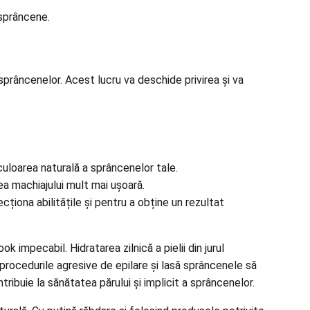
 sprâncene.
 sprâncenelor. Acest lucru va deschide privirea și va
 culoarea naturală a sprâncenelor tale.
ea machiajului mult mai ușoară.
iona abilitățile și pentru a obține un rezultat
 impecabil. Hidratarea zilnică a pielii din jurul
ă procedurile agresive de epilare și lasă sprâncenele să
ntribuie la
sănătatea părului
și implicit a sprâncenelor.