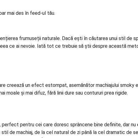
par mai des în feed-ul tău.
idențierea frumuseții naturale. Dacă ești în căutarea unui stil de
s
eea ce ai nevoie. Iată tot ce trebuie să știi despre această meto
re creează un efect estompat, asemănător machiajului smoky ey
moale și mai difuz, fără linii dure sau contururi prea rigide.
, perfect pentru cei care doresc sprâncene bine definite, dar nu
i stil de machiaj, de la cel natural de zi până la cel dramatic de se