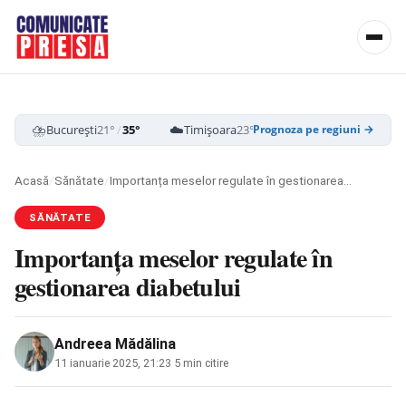
⛈️
☁️
⛈️
București
21°
/
35°
Timișoara
23°
/
38°
Cluj-Napoca
19
Prognoza pe regiuni →
Acasă
/
Sănătate
/
Importanța meselor regulate în gestionarea diabetului
SĂNĂTATE
Importanța meselor regulate în
gestionarea diabetului
Andreea Mădălina
11 ianuarie 2025, 21:23
·
5 min citire