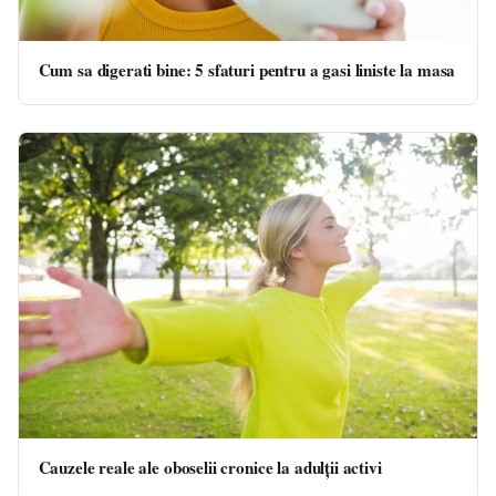
Cum sa digerati bine: 5 sfaturi pentru a gasi liniste la masa
Cauzele reale ale oboselii cronice la adulții activi