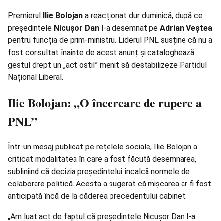
Premierul
Ilie Bolojan
a reacționat dur duminică, după ce
președintele
Nicușor Dan
l-a desemnat pe
Adrian Veștea
pentru funcția de prim-ministru. Liderul PNL susține că nu a
fost consultat înainte de acest anunț și cataloghează
gestul drept un „act ostil” menit să destabilizeze Partidul
Național Liberal.
Ilie Bolojan: „O încercare de rupere a
PNL”
Într-un mesaj publicat pe rețelele sociale, Ilie Bolojan a
criticat modalitatea în care a fost făcută desemnarea,
subliniind că decizia președintelui încalcă normele de
colaborare politică. Acesta a sugerat că mișcarea ar fi fost
anticipată încă de la căderea precedentului cabinet.
„Am luat act de faptul că președintele Nicușor Dan l-a