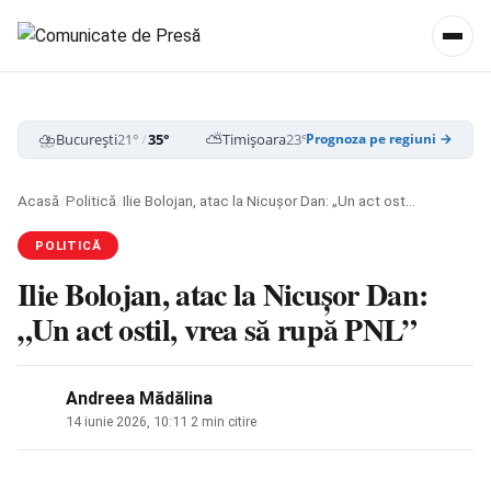
⛈️
⛅
☁️
București
21°
/
35°
Timișoara
23°
/
35°
Cluj-Napoca
19
Prognoza pe regiuni →
Acasă
/
Politică
/
Ilie Bolojan, atac la Nicușor Dan: „Un act ostil, vrea să rupă PNL”
POLITICĂ
Ilie Bolojan, atac la Nicușor Dan:
„Un act ostil, vrea să rupă PNL”
Andreea Mădălina
14 iunie 2026, 10:11
·
2 min citire