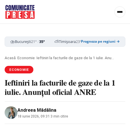
⛈️
⛅
☁️
București
21°
/
35°
Timișoara
23°
/
35°
Cluj-Napoca
19
Prognoza pe regiuni →
Acasă
/
Economie
/
Ieftiniri la facturile de gaze de la 1 iulie. Anunțul oficial ANRE
ECONOMIE
Ieftiniri la facturile de gaze de la 1
iulie. Anunțul oficial ANRE
Andreea Mădălina
18 iunie 2026, 09:31
·
3 min citire