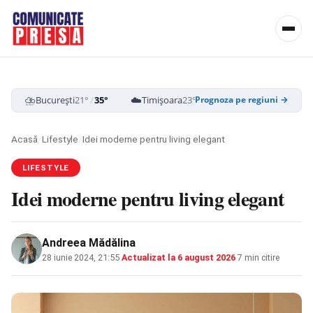
⛈️
☁️
☁️
București
21°
/
35°
Timișoara
23°
/
35°
Cluj-Napoca
19
Prognoza pe regiuni →
Acasă
/
Lifestyle
/
Idei moderne pentru living elegant
LIFESTYLE
Idei moderne pentru living elegant
Andreea Mădălina
28 iunie 2024, 21:55
·
Actualizat la
6 august 2026
·
7 min citire