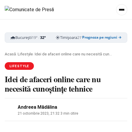
🌧️
☀️
☁️
București
19°
/
32°
Timișoara
21°
/
33°
Cluj-Napoca
16
Prognoza pe regiuni →
Acasă
/
Lifestyle
/
Idei de afaceri online care nu necesită cunoștințe tehnice
LIFESTYLE
Idei de afaceri online care nu
necesită cunoștințe tehnice
Andreea Mădălina
21 octombrie 2023, 21:32
·
3 min citire