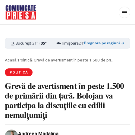
⛈️
☁️
⛈️
București
21°
/
35°
Timișoara
24°
/
39°
Cluj-Napoca
19
Prognoza pe regiuni →
Acasă
/
Politică
/
Grevă de avertisment în peste 1.500 de primării din ţară. Bolojan va participa la discuţiile cu edilii nemulțumiți
POLITICĂ
Grevă de avertisment în peste 1.500
de primării din ţară. Bolojan va
participa la discuţiile cu edilii
nemulțumiți
Andreea Mădălina