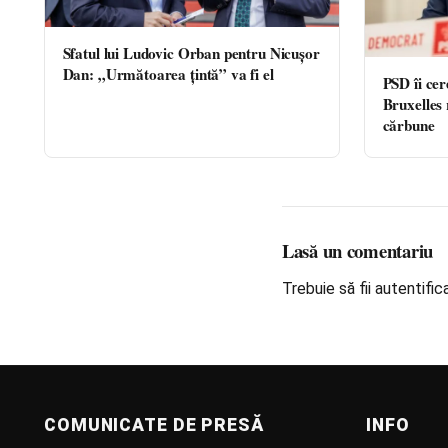
Sfatul lui Ludovic Orban pentru Nicușor
Dan: „Următoarea țintă” va fi el
PSD îi cer
Bruxelles 
cărbune
Lasă un comentariu
Trebuie să fii
autentific
COMUNICATE DE PRESĂ
INFO