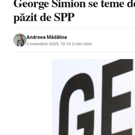
George Simion se teme de
păzit de SPP
Andreea Mădălina
2 noiembrie 2025, 10:10
·
2 min citire