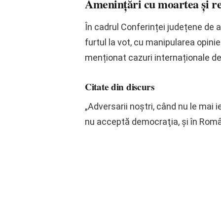
Amenințări cu moartea și re
În cadrul Conferinței județene de a
furtul la vot, cu manipularea opini
menționat cazuri internaționale de
Citate din discurs
„Adversarii noștri, când nu le mai i
nu acceptă democraţia, şi în Româ