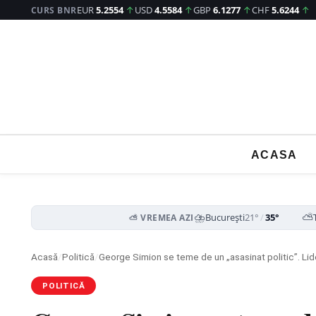
EUR
5.2554
↑
USD
4.5584
↑
GBP
6.1277
↑
CHF
5.6244
↑
CURS BNR
ACASA
⛈️
⛅
București
21°
/
35°
⛅ VREMEA AZI
Acasă
/
Politică
/
George Simion se teme de un „asasinat politic”. Lid
POLITICĂ