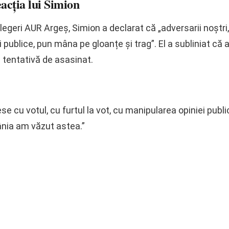
acția lui Simion
legeri AUR Argeș, Simion a declarat că „adversarii noștri,
ei publice, pun mâna pe gloanțe și trag”. El a subliniat c
 tentativă de asasinat.
ese cu votul, cu furtul la vot, cu manipularea opiniei publ
nia am văzut astea.”