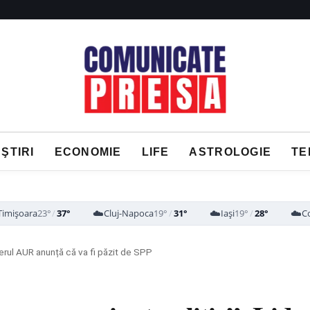
ŞTIRI
ECONOMIE
LIFE
ASTROLOGIE
TE
☁️
☁️
☁️
Timișoara
23°
/
37°
Cluj-Napoca
19°
/
31°
Iași
19°
/
28°
C
erul AUR anunță că va fi păzit de SPP