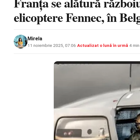
Franța se alătură războiu
elicoptere Fennec, în Bel
Mirela
11 noiembrie 2025, 07:06
·
Actualizat
o lună în urmă
·
4 min 