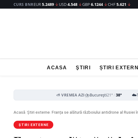
EUR
5.2489
↓
USD
4.548
↓
GBP
6.1244
↓
CHF
5.621
↓
CURS BNR
ACASA
ŞTIRI
ȘTIRI EXTER
⛈️
☁️
București
21°
/
38°
⛅ VREMEA AZI
Acasă
/
Știri externe
/
Franța se alătură războiului antidrone al Rusiei î
ȘTIRI EXTERNE