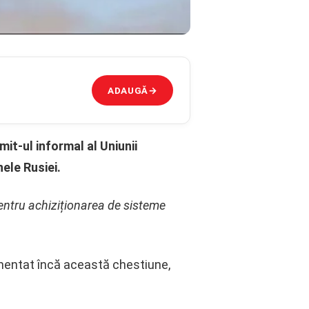
ADAUGĂ
→
it-ul informal al Uniunii
ele Rusiei.
pentru achiziționarea de sisteme
omentat încă această chestiune,