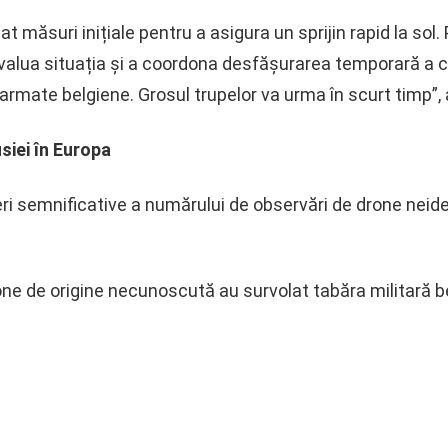
ăsuri inițiale pentru a asigura un sprijin rapid la sol.
valua situația și a coordona desfășurarea temporară a c
 armate belgiene. Grosul trupelor va urma în scurt timp”,
siei în Europa
i semnificative a numărului de observări de drone neident
rone de origine necunoscută au survolat tabăra militară 