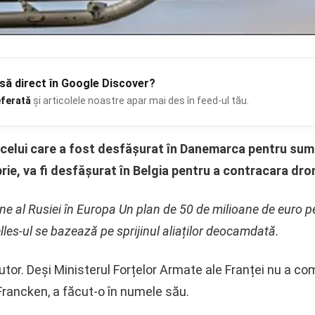
să
direct în Google Discover?
eferată
și articolele noastre apar mai des în feed-ul tău.
 celui care a fost desfășurat în Danemarca pentru summ
ie, va fi desfășurat în Belgia pentru a contracara dron
one al Rusiei în Europa Un plan de 50 de milioane de euro 
lles-ul se bazează pe sprijinul aliaților deocamdată.
utor. Deși Ministerul Forțelor Armate ale Franței nu a c
 Francken, a făcut-o în numele său.