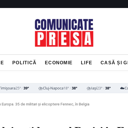
NE
POLITICĂ
ECONOMIE
LIFE
CASĂ ȘI 
⛈️
⛈️
☁️
Timișoara
25°
/
39°
Cluj-Napoca
18°
/
38°
Iași
23°
/
38°
C
n Europa. 35 de militari și elicoptere Fennec, în Belgia