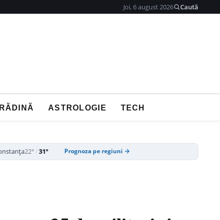
Joi, 6 august 2026
Caută
GRĂDINĂ
ASTROLOGIE
TECH
onstanța
22°
/
31°
Prognoza pe regiuni →