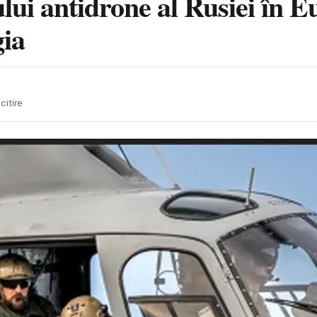
lui antidrone al Rusiei în Eu
gia
citire