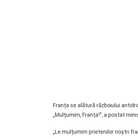
Franța se alătură războiului antidro
„Mulțumim, Franța!”, a postat minis
„Le mulțumim prietenilor noștri fra