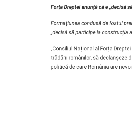
Forța Dreptei anunță că e „decisă să
Formațiunea condusă de fostul premi
„decisă să participe la construcția 
„Consiliul Național al Forța Drepte
trădării românilor, să declanșeze 
politică de care România are nevoi