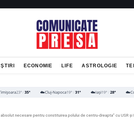
ŞTIRI
ECONOMIE
LIFE
ASTROLOGIE
TE
☁️
☁️
☁️
Timișoara
23°
/
35°
Cluj-Napoca
19°
/
31°
Iași
19°
/
28°
C