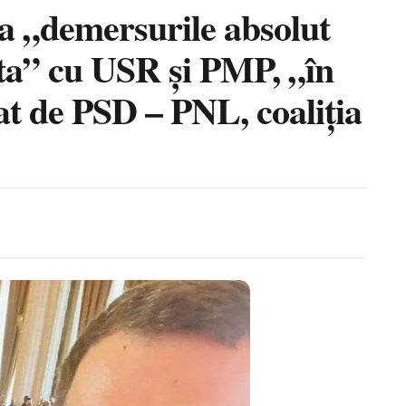
șa „demersurile absolut
pta” cu USR și PMP, „în
at de PSD – PNL, coaliția