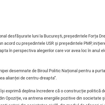
ional desfășurate luni la București, președintele Forța Dr
acord cu președintele USR și președintele PMP, inițierea
apta în perspectiva alegerilor care vor avea loc în anul el
ipei desemnate de Biroul Politic Național pentru a purta
rea alianței de centru-dreapta”.
și exprimă deplina încredere că o construcție politică d
in Opoziție, va antrena energiile pozitive din societate 