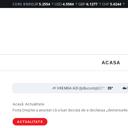
EUR
5.2554
↑
USD
4.5584
↑
GBP
6.1277
↑
CHF
5.6244
↑
CURS BNR
ACASA
⛈️
☁️
București
21°
/
35°
⛅ VREMEA AZI
Acasă
/
Actualitate
/
ACTUALITATE