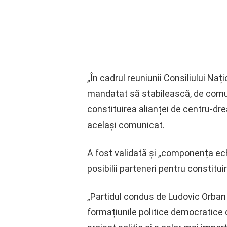
„În cadrul reuniunii Consiliului Naț
mandatat să stabilească, de comun 
constituirea alianței de centru-dre
același comunicat.
A fost validată și „componența ech
posibilii parteneri pentru constitui
„Partidul condus de Ludovic Orban î
formațiunile politice democratice d