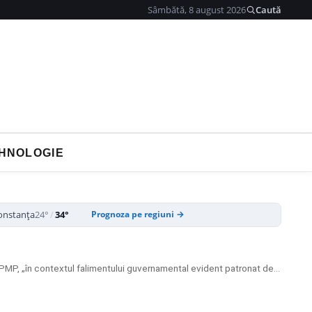
Sâmbătă, 8 august 2026
Caută
HNOLOGIE
onstanța
24°
/
34°
Prognoza pe regiuni →
Forța Dreptei a anunțat că a luat decizia de a declanșa „demersurile absolut necesare pentru constituirea polului de centru-dreapta” cu USR și PMP, „în contextul falimentului guvernamental evident patronat de PSD – PNL, coaliția trădării românilor”.