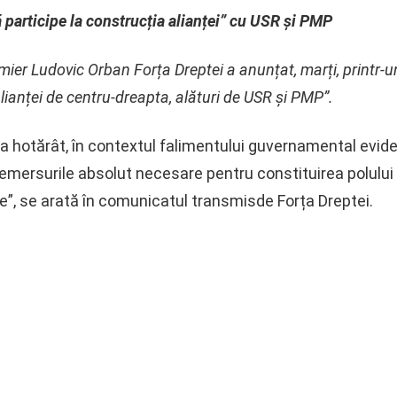
 participe la construcția alianței” cu USR și PMP
er Ludovic Orban Forța Dreptei a anunțat, marți, printr-u
alianței de centru-dreapta, alături de USR și PMP”.
i a hotărât, în contextul falimentului guvernamental evid
demersurile absolut necesare pentru constituirea polului
e”, se arată în comunicatul transmisde Forța Dreptei.