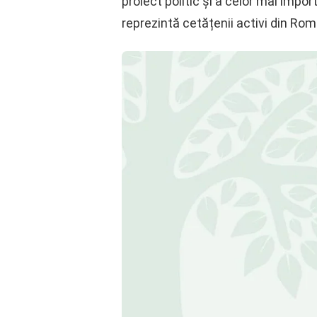
proiect politic și a celor mai impor
reprezintă cetățenii activi din Rom