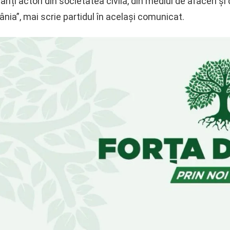
tanți actori din societatea civilă, din mediul de afaceri și
ânia”, mai scrie partidul în același comunicat.