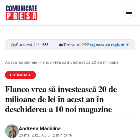
⛈️
☁️
⛈️
București
21°
/
35°
Timișoara
25°
/
39°
Cluj-Napoca
19
Prognoza pe regiuni →
Acasă
/
Economie
/
Flanco vrea să investească 20 de milioane de lei în acest an în deschiderea a 10 noi magazine
ECONOMIE
Flanco vrea să investească 20 de
milioane de lei în acest an în
deschiderea a 10 noi magazine
Andreea Mădălina
23 mai 2025, 03:01
·
2 min citire