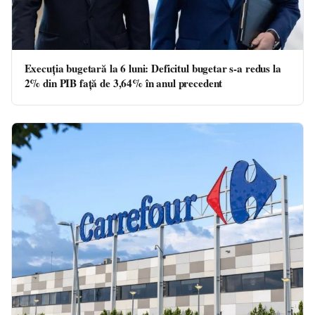
Execuţia bugetară la 6 luni: Deficitul bugetar s-a redus la
2% din PIB faţă de 3,64% în anul precedent