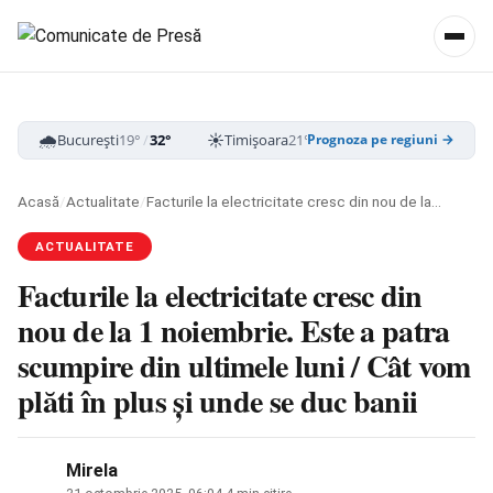
🌧️
☀️
☁️
București
19°
/
32°
Timișoara
21°
/
33°
Cluj-Napoca
16
Prognoza pe regiuni →
Acasă
/
Actualitate
/
Facturile la electricitate cresc din nou de la 1 noiembrie. Este a patra scumpire din ultimele luni / Cât vom plăti în plus și unde se duc banii
ACTUALITATE
Facturile la electricitate cresc din
nou de la 1 noiembrie. Este a patra
scumpire din ultimele luni / Cât vom
plăti în plus și unde se duc banii
Mirela