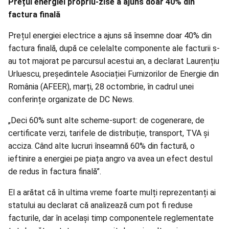
Prețul energiei propriu-zise a ajuns doar 40% din
factura finală
Prețul energiei electrice a ajuns să însemne doar 40% din
factura finală, după ce celelalte componente ale facturii s-
au tot majorat pe parcursul acestui an, a declarat Laurențiu
Urluescu, președintele Asociației Furnizorilor de Energie din
România (AFEER), marți, 28 octombrie, în cadrul unei
conferințe organizate de DC News.
„Deci 60% sunt alte scheme-suport: de cogenerare, de
certificate verzi, tarifele de distribuție, transport, TVA și
acciza. Când alte lucruri înseamnă 60% din factură, o
ieftinire a energiei pe piața angro va avea un efect destul
de redus în factura finală”.
El a arătat că în ultima vreme foarte mulți reprezentanți ai
statului au declarat că analizează cum pot fi reduse
facturile, dar în același timp componentele reglementate