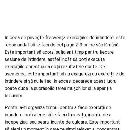
În ceea ce privește frecvența exercițiilor de întindere, este
recomandat să le faci de cel puțin 2-3 ori pe săptămână.
Este important să acorzi suficient timp pentru fiecare
sesiune de întindere, astfel încât să poți executa
exercițiile corect și să obții rezultatele dorite. De
asemenea, este important să nu exagerezi cu exercițiile de
întindere și să nu le faci în exces, deoarece acest lucru
poate duce la suprasolicitarea mușchilor și la apariția
leziunilor.
Pentru a-ți organiza timpul pentru a face exerciții de
întindere, poți alege să le faci dimineața, înainte de a
începe ziua, sau seara, înainte de culcare. Este important
să alegi un moment în care te simți relaxat și concentrat,