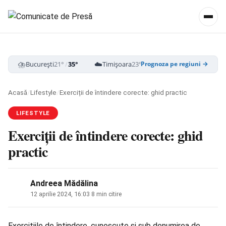
⛈️
☁️
⛈️
București
21°
/
35°
Timișoara
23°
/
38°
Cluj-Napoca
19
Prognoza pe regiuni →
Acasă
/
Lifestyle
/
Exerciții de întindere corecte: ghid practic
LIFESTYLE
Exerciții de întindere corecte: ghid
practic
Andreea Mădălina
12 aprilie 2024, 16:03
·
8 min citire
Exercițiile de întindere, cunoscute și sub denumirea de