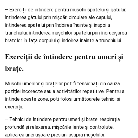
– Exerciții de întindere pentru mușchii spatelui și gâtului:
întinderea gâtului prin mișcări circulare ale capului,
întinderea spatelui prin îndoirea înainte și înapoi a
trunchiului, întinderea mușchilor spatelui prin încrucișarea
brațelor în fața corpului și îndoirea înainte a trunchiului.
Exerciții de întindere pentru umeri și
brațe.
Mușchii umerilor și brațelor pot fi tensionați din cauza
poziției incorecte sau a activităților repetitive. Pentru a
întinde aceste zone, poți folosi următoarele tehnici și
exerciții:
– Tehnici de întindere pentru umeri și brațe: respirația
profundă și relaxarea, mișcările lente și controlate,
aplicarea unei ușoare presiuni asupra mușchilor.