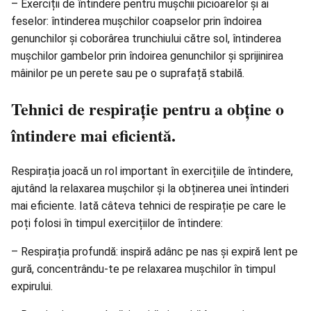
– Exerciții de întindere pentru mușchii picioarelor și ai
feselor: întinderea mușchilor coapselor prin îndoirea
genunchilor și coborârea trunchiului către sol, întinderea
mușchilor gambelor prin îndoirea genunchilor și sprijinirea
mâinilor pe un perete sau pe o suprafață stabilă.
Tehnici de respirație pentru a obține o
întindere mai eficientă.
Respirația joacă un rol important în exercițiile de întindere,
ajutând la relaxarea mușchilor și la obținerea unei întinderi
mai eficiente. Iată câteva tehnici de respirație pe care le
poți folosi în timpul exercițiilor de întindere:
– Respirația profundă: inspiră adânc pe nas și expiră lent pe
gură, concentrându-te pe relaxarea mușchilor în timpul
expirului.