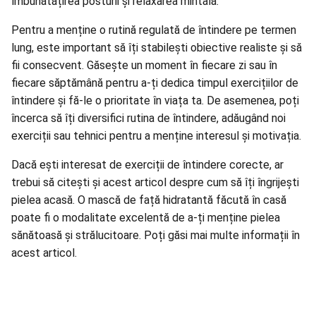
îmbunătățirea posturii și relaxarea mintală.
Pentru a menține o rutină regulată de întindere pe termen
lung, este important să îți stabilești obiective realiste și să
fii consecvent. Găsește un moment în fiecare zi sau în
fiecare săptămână pentru a-ți dedica timpul exercițiilor de
întindere și fă-le o prioritate în viața ta. De asemenea, poți
încerca să îți diversifici rutina de întindere, adăugând noi
exerciții sau tehnici pentru a menține interesul și motivația.
Dacă ești interesat de exerciții de întindere corecte, ar
trebui să citești și acest articol despre cum să îți
îngrijești
pielea
acasă. O mască de față hidratantă făcută în casă
poate fi o modalitate excelentă de a-ți menține pielea
sănătoasă și strălucitoare. Poți găsi mai multe informații în
acest
articol
.