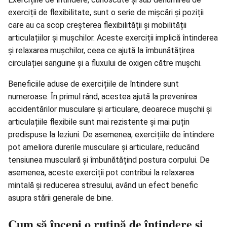
exerciții
de flexibilitate, sunt o serie de mișcări și poziții
care au ca scop creșterea flexibilității și mobilității
articulațiilor și mușchilor. Aceste exerciții implică întinderea
și relaxarea mușchilor, ceea ce ajută la îmbunătățirea
circulației sanguine și a fluxului de oxigen către mușchi.
Beneficiile aduse de exercițiile de întindere sunt
numeroase. În primul rând, acestea ajută la prevenirea
accidentărilor musculare și articulare, deoarece mușchii și
articulațiile flexibile sunt mai rezistente și mai puțin
predispuse la leziuni. De asemenea, exercițiile de întindere
pot ameliora durerile musculare și articulare, reducând
tensiunea musculară și îmbunătățind postura corpului. De
asemenea, aceste exerciții pot contribui la relaxarea
mintală și reducerea stresului, având un efect benefic
asupra stării generale de bine.
Cum să începi o rutină de întindere și