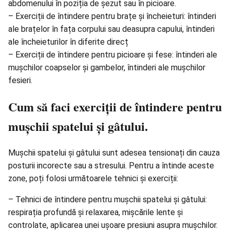
abdomenului în poziția de șezut sau în picioare.
– Exerciții de întindere pentru brațe și încheieturi: întinderi
ale brațelor în fața corpului sau deasupra capului, întinderi
ale încheieturilor în diferite direcț
– Exerciții de întindere pentru picioare și fese: întinderi ale
mușchilor coapselor și gambelor, întinderi ale mușchilor
fesieri.
Cum să faci exerciții de întindere pentru
mușchii spatelui și gâtului.
Mușchii spatelui și gâtului sunt adesea tensionați din cauza
posturii incorecte sau a stresului. Pentru a întinde aceste
zone, poți folosi următoarele tehnici și exerciții:
– Tehnici de întindere pentru mușchii spatelui și gâtului:
respirația profundă și relaxarea, mișcările lente și
controlate, aplicarea unei ușoare presiuni asupra mușchilor.