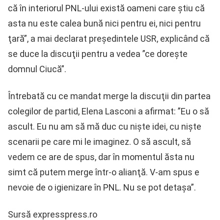
că în interiorul PNL-ului există oameni care ştiu că
asta nu este calea bună nici pentru ei, nici pentru
ţară”, a mai declarat preşedintele USR, explicând că
se duce la discuţii pentru a vedea ”ce doreşte
domnul Ciucă”.
Întrebată cu ce mandat merge la discuţii din partea
colegilor de partid, Elena Lasconi a afirmat: ”Eu o să
ascult. Eu nu am să mă duc cu nişte idei, cu nişte
scenarii pe care mi le imaginez. O să ascult, să
vedem ce are de spus, dar în momentul ăsta nu
simt că putem merge într-o alianţă. V-am spus e
nevoie de o igienizare în PNL. Nu se pot detaşa”.
Sursă expresspress.ro