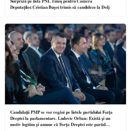
Surpriză pe lista PNL Timiș pentru Camera
Deputaților.Cristian Bușoi trimis să candideze la Dolj
Candidaţii PMP se vor regăsi pe listele partidului Forţa
Dreptei la parlamentare. Ludovic Orban: Există şi un
motiv legitim şi anume că Forţa Dreptei este partid
parlamentar şi vom avea delegaţi în secţiile de votare