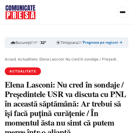
🌧️
☀️
☁️
București
19°
/
32°
Timișoara
21°
/
33°
Cluj-Napoca
16
Prognoza pe regiuni →
Acasă
/
Actualitate
/
Elena Lasconi: Nu cred în sondaje / Preşedintele USR va discuta cu PNL în această săptămână: Ar trebui să îşi facă puţină curăţenie / În momentul ăsta nu simt că putem merge într-o alianţă
ACTUALITATE
Elena Lasconi: Nu cred în sondaje /
Preşedintele USR va discuta cu PNL
în această săptămână: Ar trebui să
îşi facă puţină curăţenie / În
momentul ăsta nu simt că putem
merge într-o alianţă