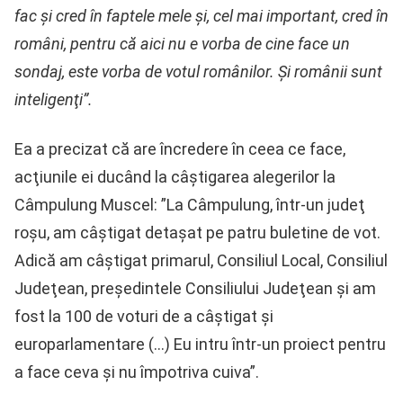
fac şi cred în faptele mele şi, cel mai important, cred în
români, pentru că aici nu e vorba de cine face un
sondaj, este vorba de votul românilor. Şi românii sunt
inteligenţi”.
Ea a precizat că are încredere în ceea ce face,
acţiunile ei ducând la câştigarea alegerilor la
Câmpulung Muscel: ”La Câmpulung, într-un judeţ
roşu, am câştigat detaşat pe patru buletine de vot.
Adică am câştigat primarul, Consiliul Local, Consiliul
Judeţean, preşedintele Consiliului Judeţean şi am
fost la 100 de voturi de a câştigat şi
europarlamentare (…) Eu intru într-un proiect pentru
a face ceva şi nu împotriva cuiva”.